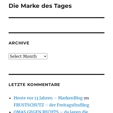
Die Marke des Tages
Next
post:
ARCHIVE
Archive
LETZTE KOMMENTARE
Heute vor 13 Jahren – MarkenBlog
on
FRUSTSCHUTZ – der Freitagsfindling
OMAS GEGEN RECHTS – da lagen die