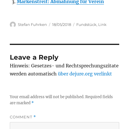
Markenstreit: Abmahnung für Verein
Author
Posted
Categories
Stefan Fuhrken
18/05/2018
Fundstück
,
Link
on
Leave a Reply
Hinweis: Gesetzes- und Rechtsprechungszitate
werden automatisch
über dejure.org verlinkt
Your email address will not be published.
Required fields
are marked
*
COMMENT
*