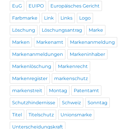
EuG
EUIPO
Europäisches Gericht
Farbmarke
Link
Links
Logo
Löschung
Löschungsantrag
Marke
Marken
Markenamt
Markenanmeldung
Markenanmeldungen
Markeninhaber
Markenlöschung
Markenrecht
Markenregister
markenschutz
markenstreit
Montag
Patentamt
Schutzhindernisse
Schweiz
Sonntag
Titel
Titelschutz
Unionsmarke
Unterscheidungskraft