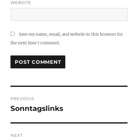
WEBSITE
Save my name, email, and website in this browser for
the next time I comment.
Post
PREVIOUS
navigation
Sonntagslinks
Previous
post:
NEXT