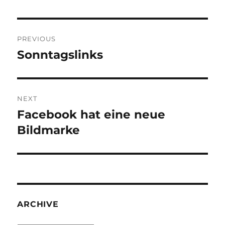
Post
PREVIOUS
navigation
Sonntagslinks
Previous
post:
NEXT
Facebook hat eine neue
Next
post:
Bildmarke
ARCHIVE