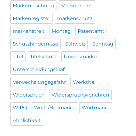
Markenlöschung
Markenrecht
Markenregister
markenschutz
markenstreit
Montag
Patentamt
Schutzhindernisse
Schweiz
Sonntag
Titel
Titelschutz
Unionsmarke
Unterscheidungskraft
Verwechslungsgefahr
Werktitel
Widerspruch
Widerspruchsverfahren
WIPO
Wort-/Bildmarke
Wortmarke
Ähnlichkeit