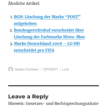
Ähnliche Artikel:
BGH: Löschung der Marke “POST”
aufgehoben
Bundesgerichtshof entscheidet über
Löschung der Farbmarke Nivea-Blau
Marke Deutschland 2006 – LG HH
entscheidet pro FIFA
Author
Posted
Categories
Stefan Fuhrken
27/11/2017
Link
on
Leave a Reply
Hinweis: Gesetzes- und Rechtsprechungszitate