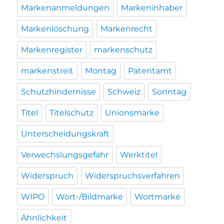
Markenanmeldungen
Markeninhaber
Markenlöschung
Markenrecht
Markenregister
markenschutz
markenstreit
Montag
Patentamt
Schutzhindernisse
Schweiz
Sonntag
Titel
Titelschutz
Unionsmarke
Unterscheidungskraft
Verwechslungsgefahr
Werktitel
Widerspruch
Widerspruchsverfahren
WIPO
Wort-/Bildmarke
Wortmarke
Ähnlichkeit