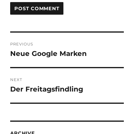
Post
PREVIOUS
navigation
Neue Google Marken
Previous
post:
NEXT
Der Freitagsfindling
Next
post:
ARCHIVE