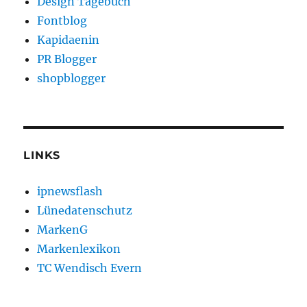
Design Tagebuch
Fontblog
Kapidaenin
PR Blogger
shopblogger
LINKS
ipnewsflash
Lünedatenschutz
MarkenG
Markenlexikon
TC Wendisch Evern