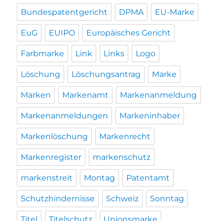
Bundespatentgericht
DPMA
EU-Marke
EuG
EUIPO
Europäisches Gericht
Farbmarke
Link
Links
Logo
Löschung
Löschungsantrag
Marke
Marken
Markenamt
Markenanmeldung
Markenanmeldungen
Markeninhaber
Markenlöschung
Markenrecht
Markenregister
markenschutz
markenstreit
Montag
Patentamt
Schutzhindernisse
Schweiz
Sonntag
Titel
Titelschutz
Unionsmarke