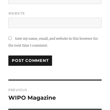
WEBSITE
Save my name, email, and website in this browser for
the next time I comment.
Post
PREVIOUS
navigation
WIPO Magazine
Previous
post: