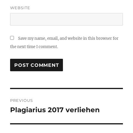
WEBSITE
Save my name, email, and website in this browser for
the next time I comment.
Post
PREVIOUS
navigation
Plagiarius 2017 verliehen
Previous
post: