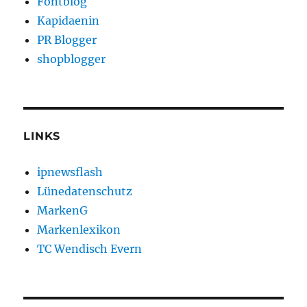
Fontblog
Kapidaenin
PR Blogger
shopblogger
LINKS
ipnewsflash
Lünedatenschutz
MarkenG
Markenlexikon
TC Wendisch Evern