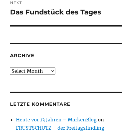
NEXT
Das Fundstück des Tages
Next
post:
ARCHIVE
Archive
LETZTE KOMMENTARE
Heute vor 13 Jahren – MarkenBlog
on
FRUSTSCHUTZ – der Freitagsfindling