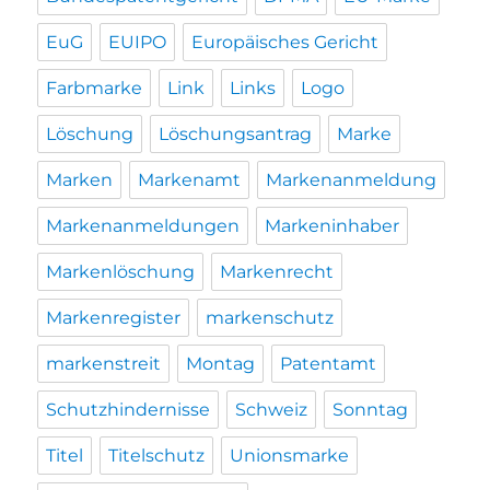
EuG
EUIPO
Europäisches Gericht
Farbmarke
Link
Links
Logo
Löschung
Löschungsantrag
Marke
Marken
Markenamt
Markenanmeldung
Markenanmeldungen
Markeninhaber
Markenlöschung
Markenrecht
Markenregister
markenschutz
markenstreit
Montag
Patentamt
Schutzhindernisse
Schweiz
Sonntag
Titel
Titelschutz
Unionsmarke