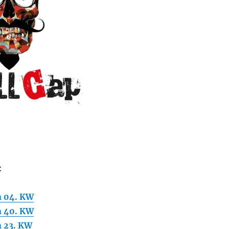
:
 04. KW
 40. KW
 23. KW