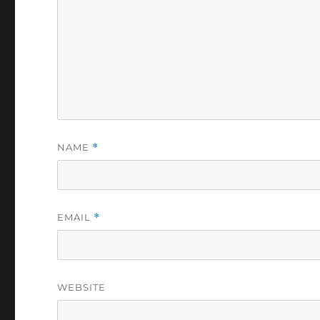
NAME
*
EMAIL
*
WEBSITE