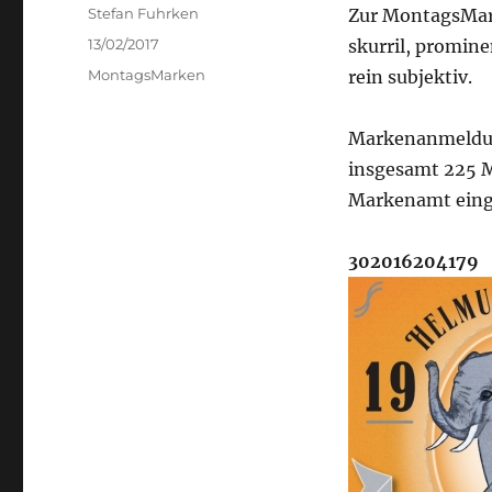
Author
Stefan Fuhrken
Zur MontagsMark
Posted
13/02/2017
skurril, promine
on
Categories
MontagsMarken
rein subjektiv.
Markenanmeldu
insgesamt 225 
Markenamt eing
302016204179