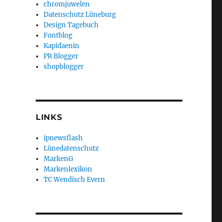
chromjuwelen
Datenschutz Lüneburg
Design Tagebuch
Fontblog
Kapidaenin
PR Blogger
shopblogger
LINKS
ipnewsflash
Lünedatenschutz
MarkenG
Markenlexikon
TC Wendisch Evern