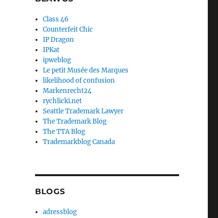
Class 46
Counterfeit Chic
IP Dragon
IPKat
ipweblog
Le petit Musée des Marques
likelihood of confusion
Markenrecht24
rychlicki.net
Seattle Trademark Lawyer
The Trademark Blog
The TTA Blog
Trademarkblog Canada
BLOGS
adressblog