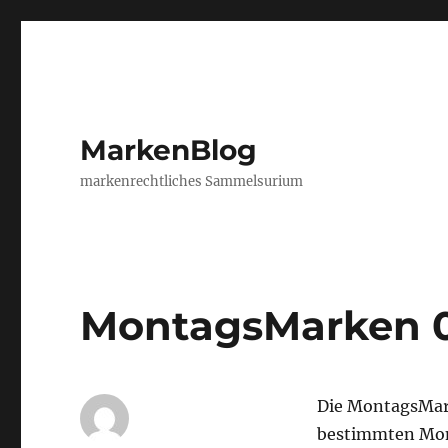
MarkenBlog
markenrechtliches Sammelsurium
MontagsMarken 
Die MontagsMar
bestimmten Mon