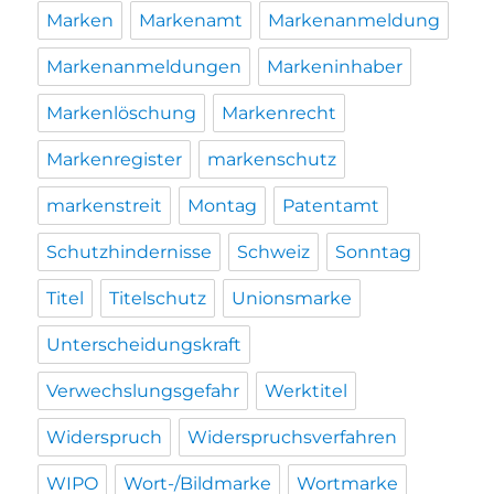
Marken
Markenamt
Markenanmeldung
Markenanmeldungen
Markeninhaber
Markenlöschung
Markenrecht
Markenregister
markenschutz
markenstreit
Montag
Patentamt
Schutzhindernisse
Schweiz
Sonntag
Titel
Titelschutz
Unionsmarke
Unterscheidungskraft
Verwechslungsgefahr
Werktitel
Widerspruch
Widerspruchsverfahren
WIPO
Wort-/Bildmarke
Wortmarke