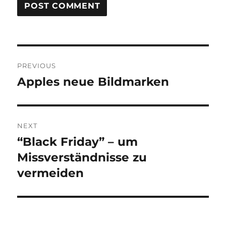
Post
PREVIOUS
navigation
Apples neue Bildmarken
Previous
post:
NEXT
“Black Friday” – um
Next
post:
Missverständnisse zu
vermeiden