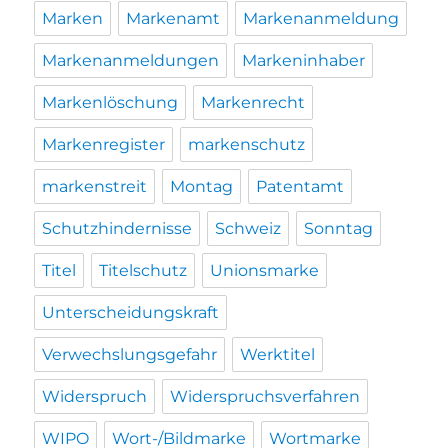
Marken
Markenamt
Markenanmeldung
Markenanmeldungen
Markeninhaber
Markenlöschung
Markenrecht
Markenregister
markenschutz
markenstreit
Montag
Patentamt
Schutzhindernisse
Schweiz
Sonntag
Titel
Titelschutz
Unionsmarke
Unterscheidungskraft
Verwechslungsgefahr
Werktitel
Widerspruch
Widerspruchsverfahren
WIPO
Wort-/Bildmarke
Wortmarke