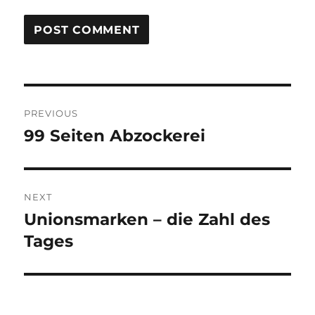
Post
PREVIOUS
navigation
99 Seiten Abzockerei
Previous
post:
NEXT
Unionsmarken – die Zahl des
Next
post:
Tages