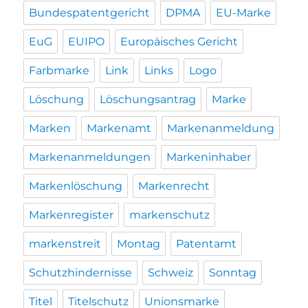
Bundespatentgericht
DPMA
EU-Marke
EuG
EUIPO
Europäisches Gericht
Farbmarke
Link
Links
Logo
Löschung
Löschungsantrag
Marke
Marken
Markenamt
Markenanmeldung
Markenanmeldungen
Markeninhaber
Markenlöschung
Markenrecht
Markenregister
markenschutz
markenstreit
Montag
Patentamt
Schutzhindernisse
Schweiz
Sonntag
Titel
Titelschutz
Unionsmarke