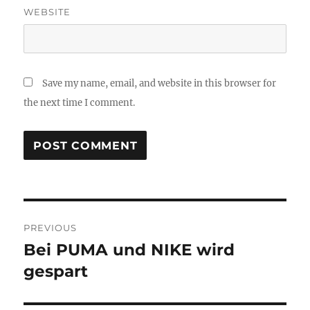
WEBSITE
Save my name, email, and website in this browser for
the next time I comment.
Post
PREVIOUS
navigation
Bei PUMA und NIKE wird
Previous
post:
gespart