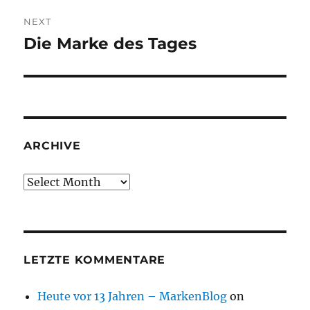
NEXT
Die Marke des Tages
Next
post:
ARCHIVE
Archive
LETZTE KOMMENTARE
Heute vor 13 Jahren – MarkenBlog
on