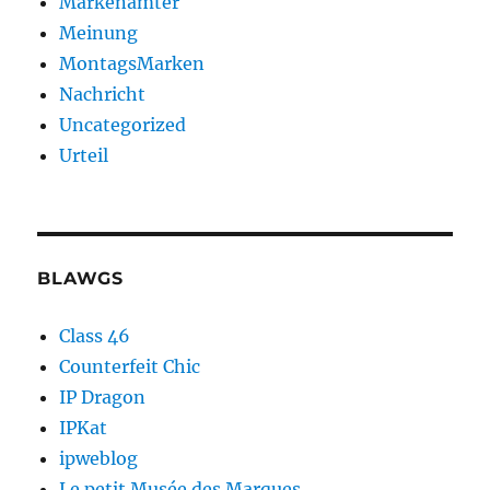
Markenämter
Meinung
MontagsMarken
Nachricht
Uncategorized
Urteil
BLAWGS
Class 46
Counterfeit Chic
IP Dragon
IPKat
ipweblog
Le petit Musée des Marques