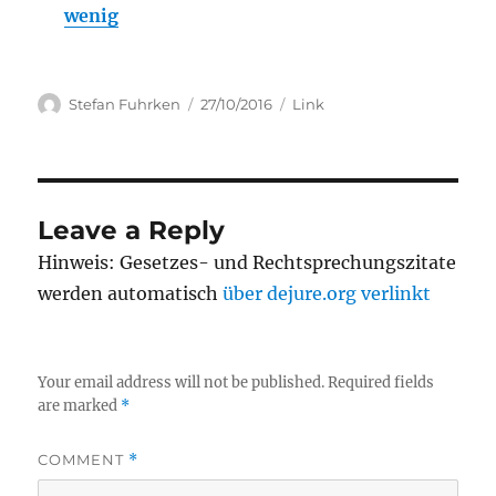
wenig
Author
Posted
Categories
Stefan Fuhrken
27/10/2016
Link
on
Leave a Reply
Hinweis: Gesetzes- und Rechtsprechungszitate
werden automatisch
über dejure.org verlinkt
Your email address will not be published.
Required fields
are marked
*
COMMENT
*