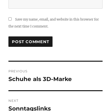
Save my name, email, and website in this browser for
the next time I comment.
Post
PREVIOUS
navigation
Schuhe als 3D-Marke
Previous
post:
NEXT
Sonntagslinks
Next