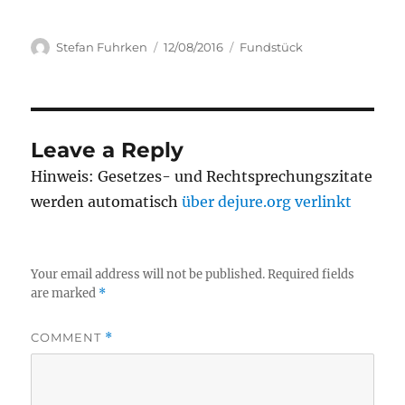
Author
Posted
Categories
Stefan Fuhrken
12/08/2016
Fundstück
on
Leave a Reply
Hinweis: Gesetzes- und Rechtsprechungszitate
werden automatisch
über dejure.org verlinkt
Your email address will not be published.
Required fields
are marked
*
COMMENT
*