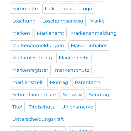
Farbmarke
Link
Links
Logo
Löschung
Löschungsantrag
Marke
Marken
Markenamt
Markenanmeldung
Markenanmeldungen
Markeninhaber
Markenlöschung
Markenrecht
Markenregister
markenschutz
markenstreit
Montag
Patentamt
Schutzhindernisse
Schweiz
Sonntag
Titel
Titelschutz
Unionsmarke
Unterscheidungskraft