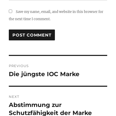
Save my name, email, and website in this browser for
the next time I comment.
Post
PREVIOUS
navigation
Die jüngste IOC Marke
Previous
post:
NEXT
Abstimmung zur
Next
post:
Schutzfähigkeit der Marke