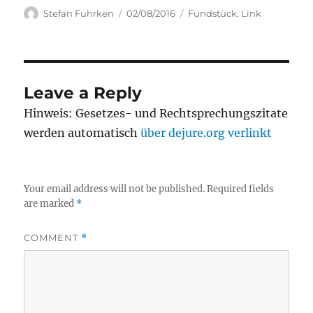
Author
Posted
Categories
Stefan Fuhrken
02/08/2016
Fundstück
,
Link
on
Leave a Reply
Hinweis: Gesetzes- und Rechtsprechungszitate
werden automatisch
über dejure.org verlinkt
Your email address will not be published.
Required fields
are marked
*
COMMENT
*