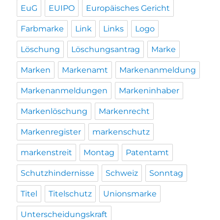
EuG
EUIPO
Europäisches Gericht
Farbmarke
Link
Links
Logo
Löschung
Löschungsantrag
Marke
Marken
Markenamt
Markenanmeldung
Markenanmeldungen
Markeninhaber
Markenlöschung
Markenrecht
Markenregister
markenschutz
markenstreit
Montag
Patentamt
Schutzhindernisse
Schweiz
Sonntag
Titel
Titelschutz
Unionsmarke
Unterscheidungskraft