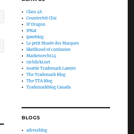
Class 46
Counterfeit Chic
IP Dragon
IPKat
ipweblog
Le petit Musée des Marques
likelihood of confusion
Markenrecht24
rychlicki.net
Seattle Trademark Lawyer
The Trademark Blog
The TTA Blog
Trademarkblog Canada
BLOGS
adressblog