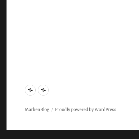
Markenrecherche
Gastbeiträge
MarkenBlog
Proudly powered by WordPress