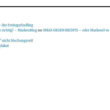
er Freitagsfindling
 richtig! – MarkenBlog
on
OMAS GEGEN RECHTS – oder MarkenG vs
 nicht löschungsreif
plakat