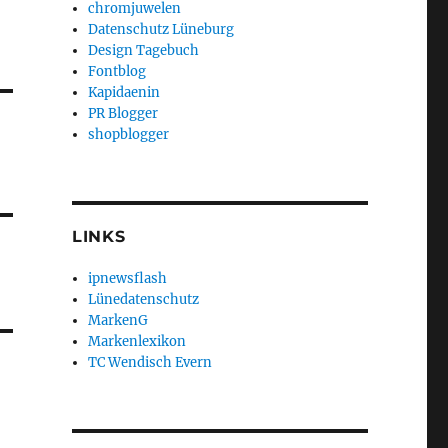
chromjuwelen
Datenschutz Lüneburg
Design Tagebuch
Fontblog
Kapidaenin
PR Blogger
shopblogger
LINKS
ipnewsflash
Lünedatenschutz
MarkenG
Markenlexikon
TC Wendisch Evern