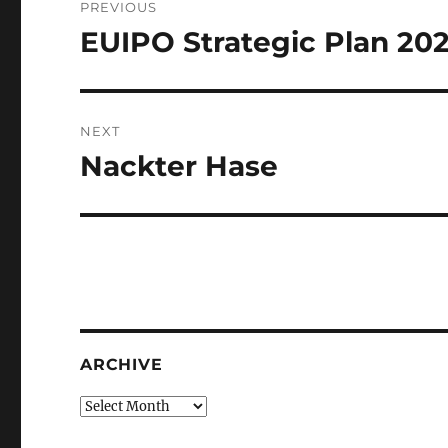
PREVIOUS
navigation
EUIPO Strategic Plan 20
Previous
post:
NEXT
Nackter Hase
Next
post:
ARCHIVE
Archive