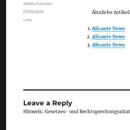
Author
Stefan Fuhrken
Posted
07/06/2016
Ähnliche Artikel
on
Categories
Link
Alicante News
Alicante News
Alicante News
Leave a Reply
Hinweis: Gesetzes- und Rechtsprechungszita