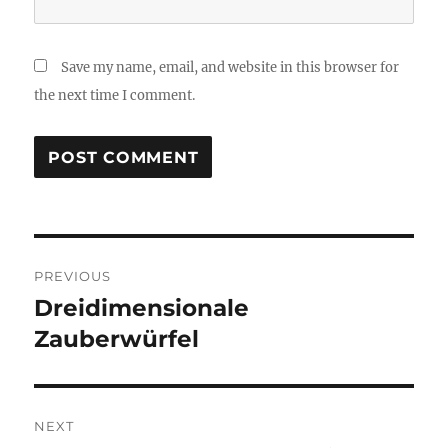
Save my name, email, and website in this browser for
the next time I comment.
Post
PREVIOUS
navigation
Dreidimensionale
Previous
post:
Zauberwürfel
NEXT