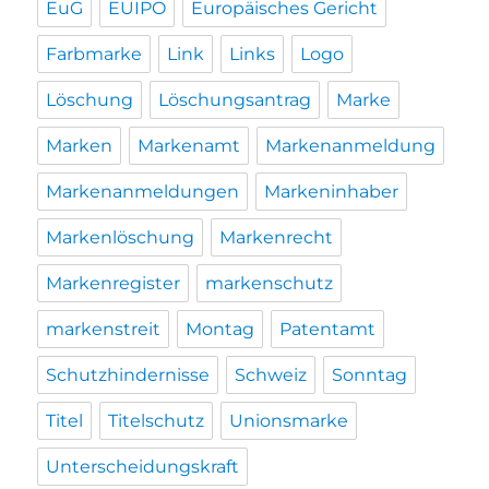
EuG
EUIPO
Europäisches Gericht
Farbmarke
Link
Links
Logo
Löschung
Löschungsantrag
Marke
Marken
Markenamt
Markenanmeldung
Markenanmeldungen
Markeninhaber
Markenlöschung
Markenrecht
Markenregister
markenschutz
markenstreit
Montag
Patentamt
Schutzhindernisse
Schweiz
Sonntag
Titel
Titelschutz
Unionsmarke
Unterscheidungskraft