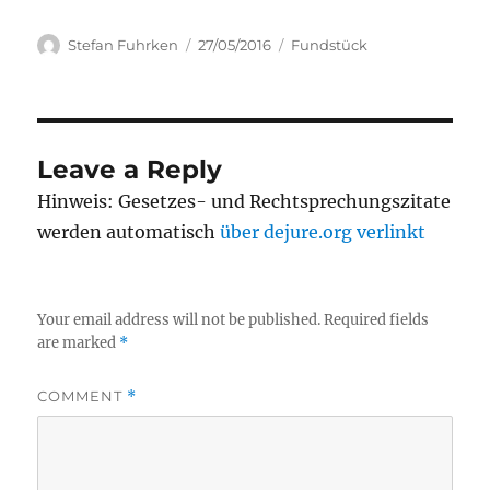
Author
Posted
Categories
Stefan Fuhrken
27/05/2016
Fundstück
on
Leave a Reply
Hinweis: Gesetzes- und Rechtsprechungszitate
werden automatisch
über dejure.org verlinkt
Your email address will not be published.
Required fields
are marked
*
COMMENT
*