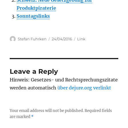
Schweiz: Neue Gesetzgebung zur
Produktpiraterie
Sonntagslinks
Author
Posted
Categories
Stefan Fuhrken
24/04/2016
Link
on
Leave a Reply
Hinweis: Gesetzes- und Rechtsprechungszitate
werden automatisch
über dejure.org verlinkt
Your email address will not be published.
Required fields
are marked
*