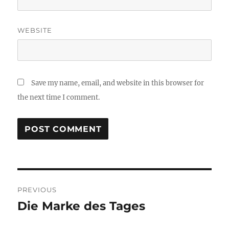
WEBSITE
Save my name, email, and website in this browser for
the next time I comment.
Post
PREVIOUS
navigation
Die Marke des Tages
Previous
post: