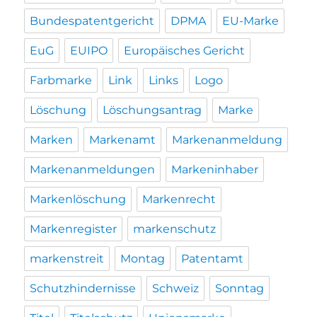
Bundespatentgericht
DPMA
EU-Marke
EuG
EUIPO
Europäisches Gericht
Farbmarke
Link
Links
Logo
Löschung
Löschungsantrag
Marke
Marken
Markenamt
Markenanmeldung
Markenanmeldungen
Markeninhaber
Markenlöschung
Markenrecht
Markenregister
markenschutz
markenstreit
Montag
Patentamt
Schutzhindernisse
Schweiz
Sonntag