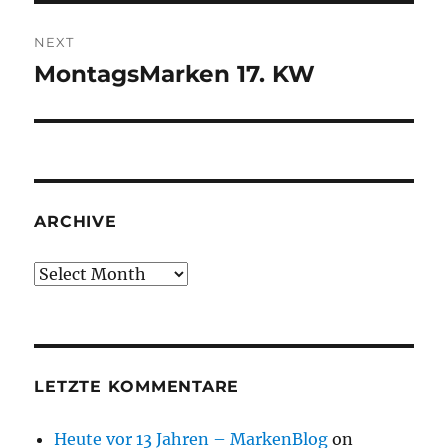
NEXT
MontagsMarken 17. KW
Next
post:
ARCHIVE
Archive
LETZTE KOMMENTARE
Heute vor 13 Jahren – MarkenBlog
on