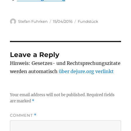
Author
Posted
Categories
Stefan Fuhrken
15/04/2016
Fundstück
on
Leave a Reply
Hinweis: Gesetzes- und Rechtsprechungszitate
werden automatisch
über dejure.org verlinkt
Your email address will not be published.
Required fields
are marked
*
COMMENT
*