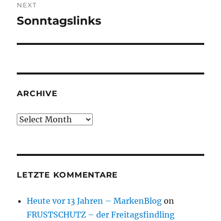
NEXT
Sonntagslinks
Next
post:
ARCHIVE
Archive
LETZTE KOMMENTARE
Heute vor 13 Jahren – MarkenBlog
on
FRUSTSCHUTZ – der Freitagsfindling