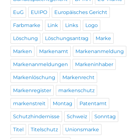
EuG
EUIPO
Europäisches Gericht
Farbmarke
Link
Links
Logo
Löschung
Löschungsantrag
Marke
Marken
Markenamt
Markenanmeldung
Markenanmeldungen
Markeninhaber
Markenlöschung
Markenrecht
Markenregister
markenschutz
markenstreit
Montag
Patentamt
Schutzhindernisse
Schweiz
Sonntag
Titel
Titelschutz
Unionsmarke