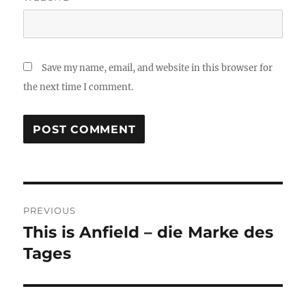
Save my name, email, and website in this browser for
the next time I comment.
Post
PREVIOUS
navigation
This is Anfield – die Marke des
Previous
post:
Tages