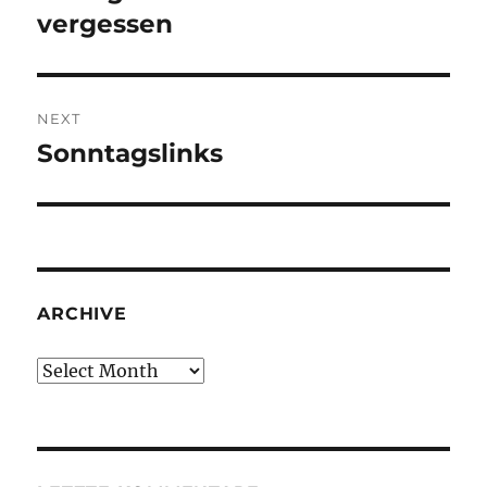
vergessen
NEXT
Sonntagslinks
Next
post:
ARCHIVE
Archive