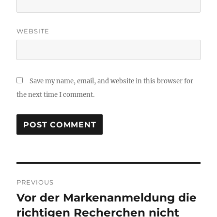
WEBSITE
Save my name, email, and website in this browser for
the next time I comment.
Post
PREVIOUS
navigation
Vor der Markenanmeldung die
Previous
post:
richtigen Recherchen nicht