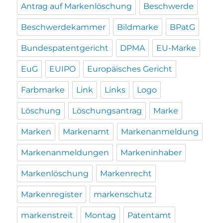
Antrag auf Markenlöschung
Beschwerde
Beschwerdekammer
Bildmarke
BPatG
Bundespatentgericht
DPMA
EU-Marke
EuG
EUIPO
Europäisches Gericht
Farbmarke
Link
Links
Logo
Löschung
Löschungsantrag
Marke
Marken
Markenamt
Markenanmeldung
Markenanmeldungen
Markeninhaber
Markenlöschung
Markenrecht
Markenregister
markenschutz
markenstreit
Montag
Patentamt