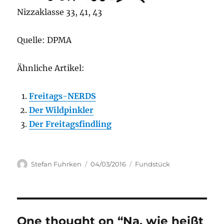
Nizzaklasse 33, 41, 43
Quelle: DPMA
Ähnliche Artikel:
Freitags-NERDS
Der Wildpinkler
Der Freitagsfindling
Author
Posted
Categories
Stefan Fuhrken
04/03/2016
Fundstück
on
One thought on “Na, wie heißt