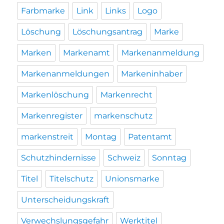
Farbmarke
Link
Links
Logo
Löschung
Löschungsantrag
Marke
Marken
Markenamt
Markenanmeldung
Markenanmeldungen
Markeninhaber
Markenlöschung
Markenrecht
Markenregister
markenschutz
markenstreit
Montag
Patentamt
Schutzhindernisse
Schweiz
Sonntag
Titel
Titelschutz
Unionsmarke
Unterscheidungskraft
Verwechslungsgefahr
Werktitel