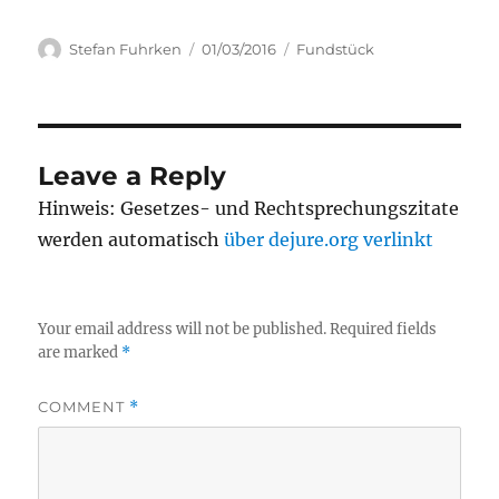
Author
Posted
Categories
Stefan Fuhrken
01/03/2016
Fundstück
on
Leave a Reply
Hinweis: Gesetzes- und Rechtsprechungszitate
werden automatisch
über dejure.org verlinkt
Your email address will not be published.
Required fields
are marked
*
COMMENT
*