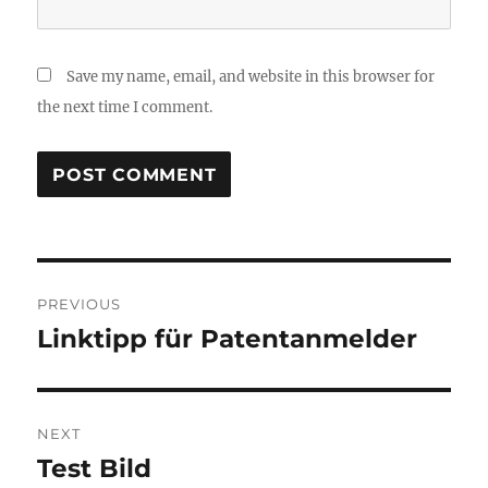
Save my name, email, and website in this browser for
the next time I comment.
Post
PREVIOUS
navigation
Linktipp für Patentanmelder
Previous
post:
NEXT
Test Bild
Next