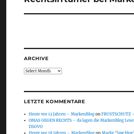
post:
ARCHIVE
Archive
LETZTE KOMMENTARE
Heute vor 13 Jahren – MarkenBlog
on
FRUSTSCHUTZ – d
OMAS GEGEN RECHTS – da lagen die MarkenBlog Leser
DSGVO
Heute vor 18 Jahren – MarkenBlog
on
Marke “law blog”