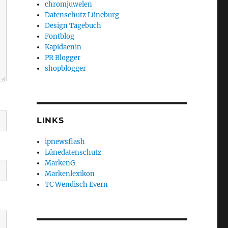
chromjuwelen
Datenschutz Lüneburg
Design Tagebuch
Fontblog
Kapidaenin
PR Blogger
shopblogger
LINKS
ipnewsflash
Lünedatenschutz
MarkenG
Markenlexikon
TC Wendisch Evern