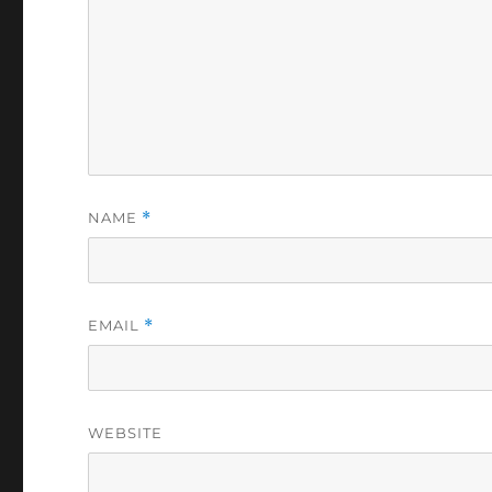
NAME
*
EMAIL
*
WEBSITE