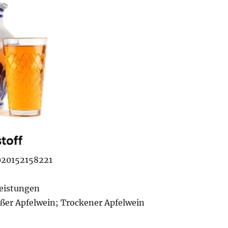
020152158221
eistungen
üßer Apfelwein; Trockener Apfelwein