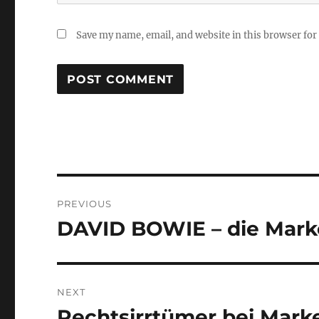
Save my name, email, and website in this browser for
Post
PREVIOUS
navigation
DAVID BOWIE – die Mark
Previous
post:
NEXT
Rechtsirrtümer bei Mar
Next