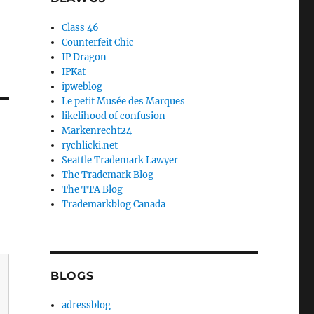
Class 46
Counterfeit Chic
IP Dragon
IPKat
ipweblog
Le petit Musée des Marques
likelihood of confusion
Markenrecht24
rychlicki.net
Seattle Trademark Lawyer
The Trademark Blog
The TTA Blog
Trademarkblog Canada
BLOGS
adressblog