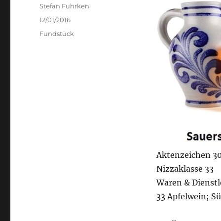
Author
Stefan Fuhrken
Posted
12/01/2016
on
Categories
Fundstück
Aktenzeichen 3
Nizzaklasse 33
Waren & Dienstl
33 Apfelwein; S