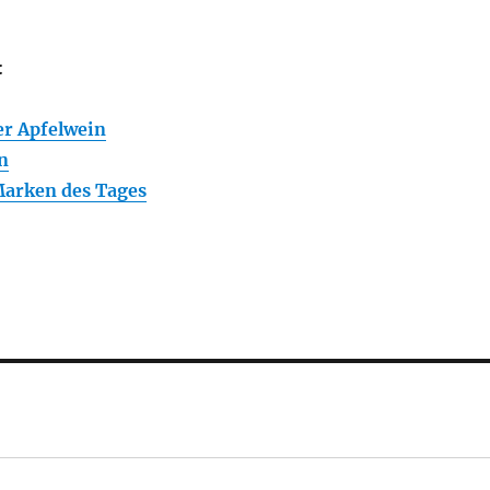
:
er Apfelwein
n
Marken des Tages