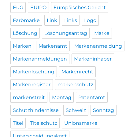
EuG
EUIPO
Europäisches Gericht
Farbmarke
Link
Links
Logo
Löschung
Löschungsantrag
Marke
Marken
Markenamt
Markenanmeldung
Markenanmeldungen
Markeninhaber
Markenlöschung
Markenrecht
Markenregister
markenschutz
markenstreit
Montag
Patentamt
Schutzhindernisse
Schweiz
Sonntag
Titel
Titelschutz
Unionsmarke
Unterscheidungskraft