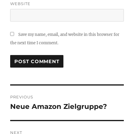
WEBSITE
Save my name, email, and website in this browser for
the next time I comment.
Post
PREVIOUS
navigation
Neue Amazon Zielgruppe?
Previous
post:
NEXT