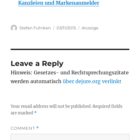
Kanzleien und Markenanmelder
Author
Posted
Categories
Stefan Fuhrken
03/11/2015
Anzeige
on
Leave a Reply
Hinweis: Gesetzes- und Rechtsprechungszitate
werden automatisch
über dejure.org verlinkt
Your email address will not be published.
Required fields
are marked
*
COMMENT
*