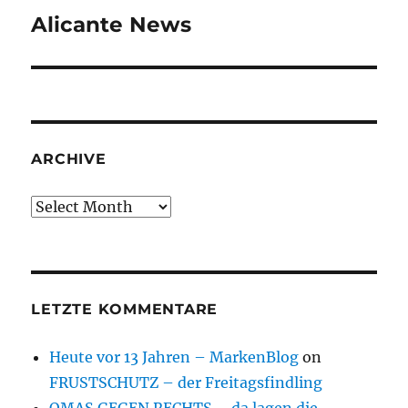
Alicante News
Next
post:
ARCHIVE
Archive
LETZTE KOMMENTARE
Heute vor 13 Jahren – MarkenBlog
on
FRUSTSCHUTZ – der Freitagsfindling