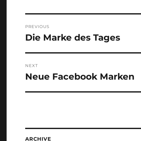
Post
PREVIOUS
navigation
Die Marke des Tages
Previous
post:
NEXT
Neue Facebook Marken
Next
post:
ARCHIVE