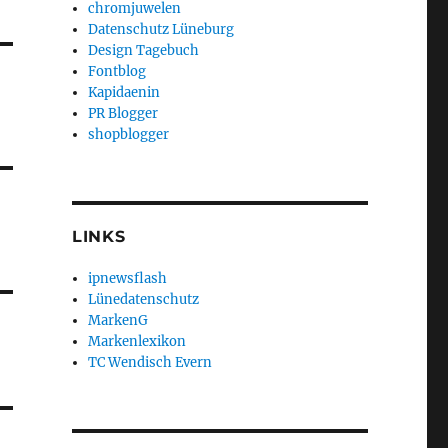
chromjuwelen
Datenschutz Lüneburg
Design Tagebuch
Fontblog
Kapidaenin
PR Blogger
shopblogger
LINKS
ipnewsflash
Lünedatenschutz
MarkenG
Markenlexikon
TC Wendisch Evern