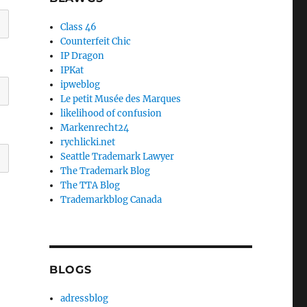
Class 46
Counterfeit Chic
IP Dragon
IPKat
ipweblog
Le petit Musée des Marques
likelihood of confusion
Markenrecht24
rychlicki.net
Seattle Trademark Lawyer
The Trademark Blog
The TTA Blog
Trademarkblog Canada
BLOGS
adressblog