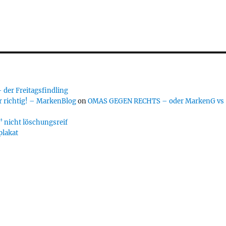
er Freitagsfindling
 richtig! – MarkenBlog
on
OMAS GEGEN RECHTS – oder MarkenG vs
 nicht löschungsreif
plakat