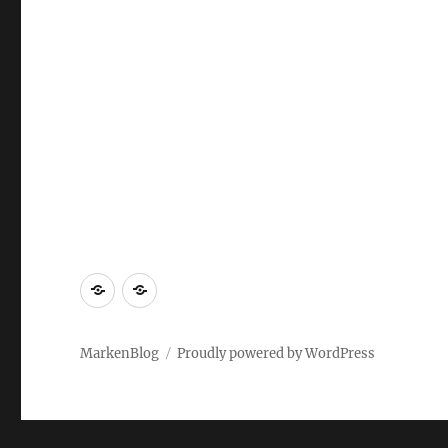
Markenrecherche
Gastbeiträge
MarkenBlog
Proudly powered by WordPress