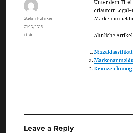
Unter dem Titel
erläutert Legal-
Author
Stefan Fuhrken
Markenanmeldu
Posted
01/10/2015
on
Categories
Link
Ähnliche Artikel
Nizzaklassifik
Markenanmeldun
Kennzeichnung 
Leave a Reply