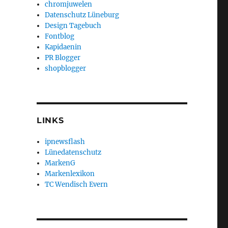
chromjuwelen
Datenschutz Lüneburg
Design Tagebuch
Fontblog
Kapidaenin
PR Blogger
shopblogger
LINKS
ipnewsflash
Lünedatenschutz
MarkenG
Markenlexikon
TC Wendisch Evern