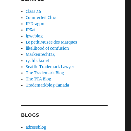
Class 46
Counterfeit Chic
IP Dragon
IPKat
ipweblog
Le petit Musée des Marques
likelihood of confusion
Markenrecht24
rychlicki.net
Seattle Trademark Lawyer
The Trademark Blog
The TTA Blog
Trademarkblog Canada
BLOGS
adressblog