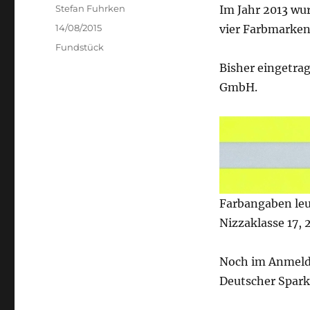
Author
Stefan Fuhrken
Im Jahr 2013 w
Posted
14/08/2015
vier Farbmarken
on
Categories
Fundstück
Bisher eingetra
GmbH.
Farbangaben leu
Nizzaklasse 17, 
Noch im Anmeld
Deutscher Spark