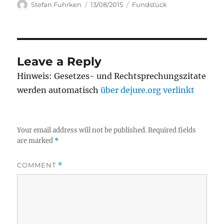
Author
Posted
Categories
Stefan Fuhrken
13/08/2015
Fundstück
on
Leave a Reply
Hinweis: Gesetzes- und Rechtsprechungszitate
werden automatisch
über dejure.org verlinkt
Your email address will not be published.
Required fields
are marked
*
COMMENT
*