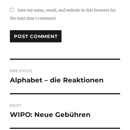
Save my name, email, and website in this browser for
the next time I comment.
Post
PREVIOUS
navigation
Alphabet – die Reaktionen
Previous
post:
NEXT
WIPO: Neue Gebühren
Next
post: