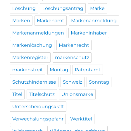
Löschung
Löschungsantrag
Marke
Marken
Markenamt
Markenanmeldung
Markenanmeldungen
Markeninhaber
Markenlöschung
Markenrecht
Markenregister
markenschutz
markenstreit
Montag
Patentamt
Schutzhindernisse
Schweiz
Sonntag
Titel
Titelschutz
Unionsmarke
Unterscheidungskraft
Verwechslungsgefahr
Werktitel