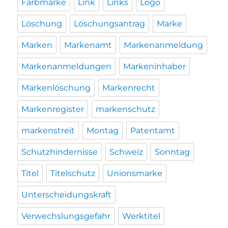
Farbmarke
Link
Links
Logo
Löschung
Löschungsantrag
Marke
Marken
Markenamt
Markenanmeldung
Markenanmeldungen
Markeninhaber
Markenlöschung
Markenrecht
Markenregister
markenschutz
markenstreit
Montag
Patentamt
Schutzhindernisse
Schweiz
Sonntag
Titel
Titelschutz
Unionsmarke
Unterscheidungskraft
Verwechslungsgefahr
Werktitel