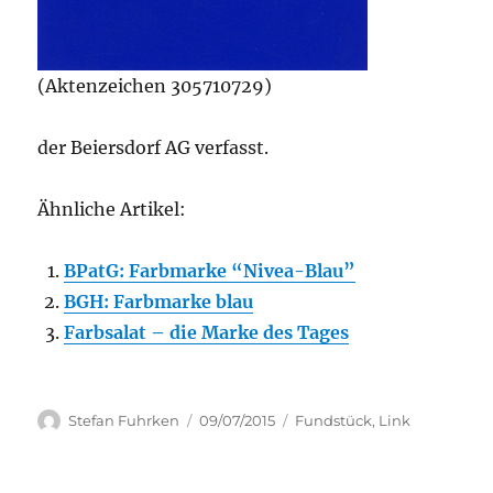
(Aktenzeichen 305710729)
der Beiersdorf AG verfasst.
Ähnliche Artikel:
BPatG: Farbmarke “Nivea-Blau”
BGH: Farbmarke blau
Farbsalat – die Marke des Tages
Author
Posted
Categories
Stefan Fuhrken
09/07/2015
Fundstück
,
Link
on