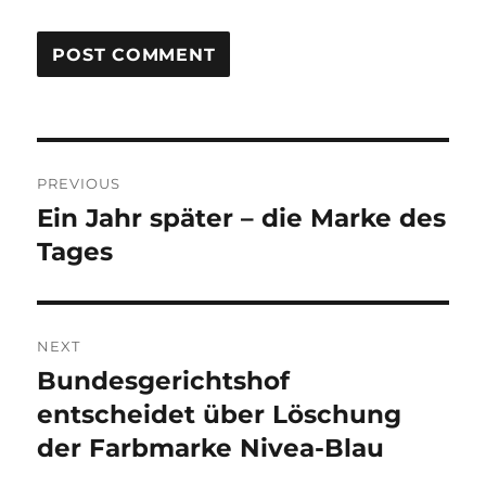
Post
PREVIOUS
navigation
Ein Jahr später – die Marke des
Previous
post:
Tages
NEXT
Bundesgerichtshof
Next
post:
entscheidet über Löschung
der Farbmarke Nivea-Blau