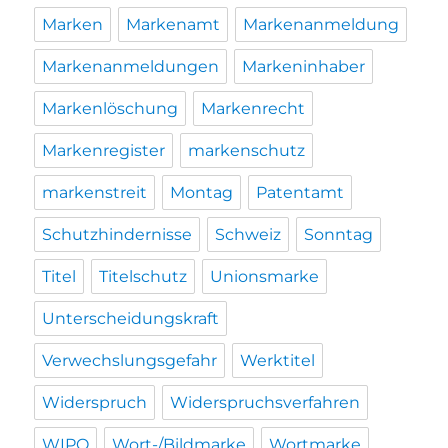
Marken
Markenamt
Markenanmeldung
Markenanmeldungen
Markeninhaber
Markenlöschung
Markenrecht
Markenregister
markenschutz
markenstreit
Montag
Patentamt
Schutzhindernisse
Schweiz
Sonntag
Titel
Titelschutz
Unionsmarke
Unterscheidungskraft
Verwechslungsgefahr
Werktitel
Widerspruch
Widerspruchsverfahren
WIPO
Wort-/Bildmarke
Wortmarke