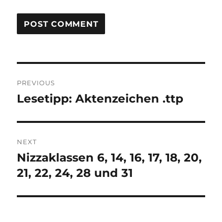
Post
PREVIOUS
navigation
Lesetipp: Aktenzeichen .ttp
Previous
post:
NEXT
Nizzaklassen 6, 14, 16, 17, 18, 20,
Next
post:
21, 22, 24, 28 und 31