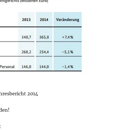
hresbericht 2014
den!
: