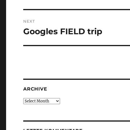
post:
NEXT
Googles FIELD trip
Next
post:
ARCHIVE
Archive