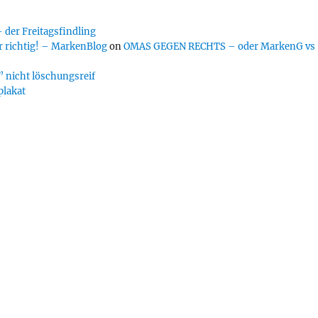
er Freitagsfindling
 richtig! – MarkenBlog
on
OMAS GEGEN RECHTS – oder MarkenG vs
 nicht löschungsreif
plakat