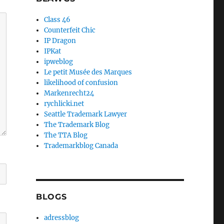
Class 46
Counterfeit Chic
IP Dragon
IPKat
ipweblog
Le petit Musée des Marques
likelihood of confusion
Markenrecht24
rychlicki.net
Seattle Trademark Lawyer
The Trademark Blog
The TTA Blog
Trademarkblog Canada
BLOGS
adressblog