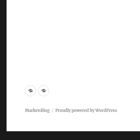
Markenrecherche
Gastbeiträge
MarkenBlog
Proudly powered by WordPress