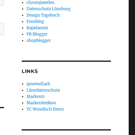
chromjuwelen
Datenschutz Lüneburg
Design Tagebuch
Fontblog
Kapidaenin
PR Blogger
shopblogger
LINKS
ipnewsflash
Lünedatenschutz
MarkenG
Markenlexikon
TC Wendisch Evern