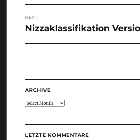
NEXT
Nizzaklassifikation Versi
Next
post:
ARCHIVE
Archive
LETZTE KOMMENTARE