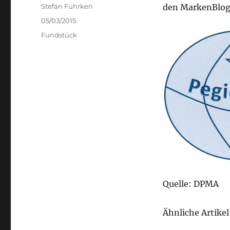
Author
Stefan Fuhrken
den MarkenBlog 
Posted
05/03/2015
on
Categories
Fundstück
Quelle: DPMA
Ähnliche Artikel