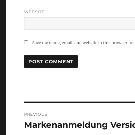
WEBSITE
Save my name, email, and website in this browser for
Post
PREVIOUS
navigation
Markenanmeldung Versi
Previous
post: