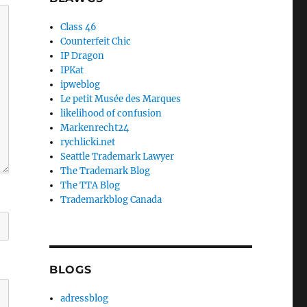
Class 46
Counterfeit Chic
IP Dragon
IPKat
ipweblog
Le petit Musée des Marques
likelihood of confusion
Markenrecht24
rychlicki.net
Seattle Trademark Lawyer
The Trademark Blog
The TTA Blog
Trademarkblog Canada
BLOGS
adressblog