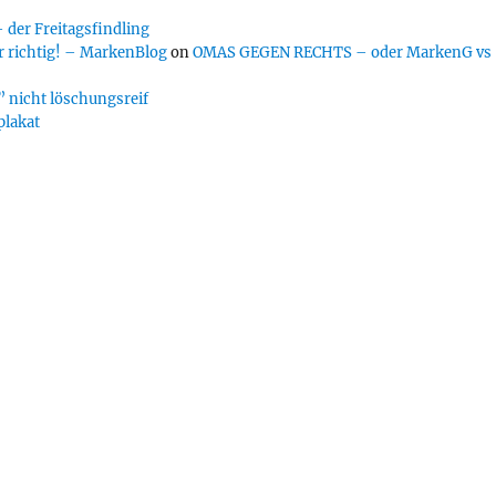
er Freitagsfindling
 richtig! – MarkenBlog
on
OMAS GEGEN RECHTS – oder MarkenG vs
 nicht löschungsreif
plakat