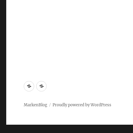
Markenrecherche
Gastbeiträge
MarkenBlog
Proudly powered by WordPress