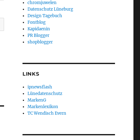
chromjuwelen
Datenschutz Lüneburg
Design Tagebuch
Fontblog
Kapidaenin
PR Blogger
shopblogger
LINKS
ipnewsflash
Lünedatenschutz
MarkenG
Markenlexikon
TC Wendisch Evern