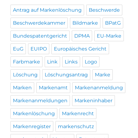
Antrag auf Markenlöschung
Beschwerde
Beschwerdekammer
Bildmarke
BPatG
Bundespatentgericht
DPMA
EU-Marke
EuG
EUIPO
Europäisches Gericht
Farbmarke
Link
Links
Logo
Löschung
Löschungsantrag
Marke
Marken
Markenamt
Markenanmeldung
Markenanmeldungen
Markeninhaber
Markenlöschung
Markenrecht
Markenregister
markenschutz