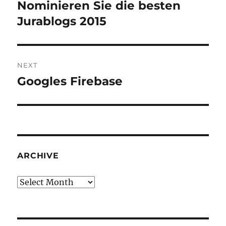
navigation
Nominieren Sie die besten
Previous
post:
Jurablogs 2015
NEXT
Googles Firebase
Next
post:
ARCHIVE
Archive