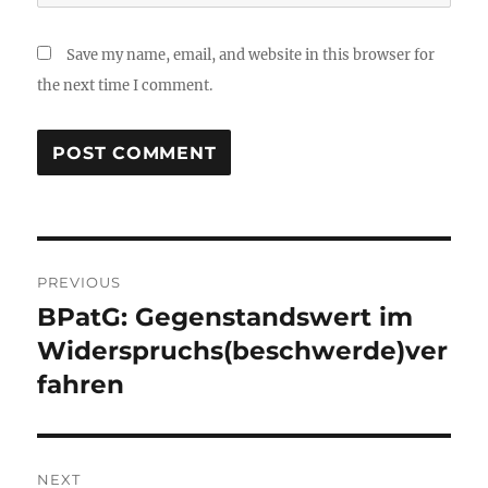
Save my name, email, and website in this browser for
the next time I comment.
Post
PREVIOUS
navigation
BPatG: Gegenstandswert im
Previous
post:
Widerspruchs(beschwerde)ver
fahren
NEXT