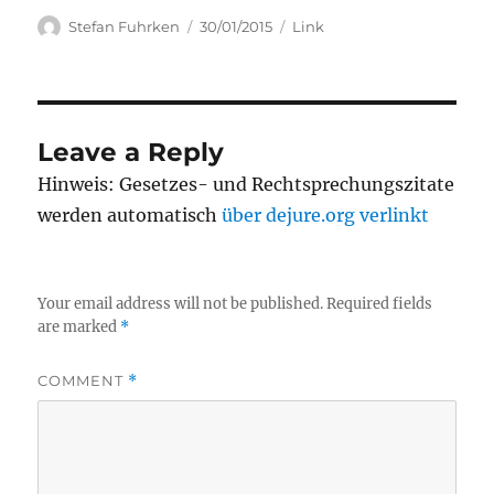
Author
Posted
Categories
Stefan Fuhrken
30/01/2015
Link
on
Leave a Reply
Hinweis: Gesetzes- und Rechtsprechungszitate
werden automatisch
über dejure.org verlinkt
Your email address will not be published.
Required fields
are marked
*
COMMENT
*