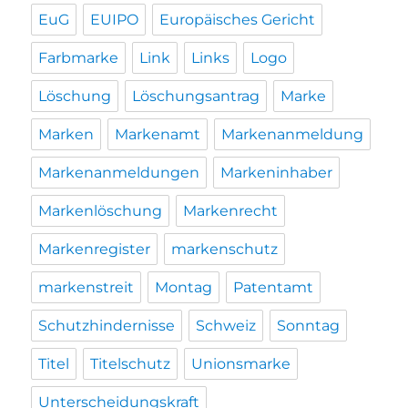
EuG
EUIPO
Europäisches Gericht
Farbmarke
Link
Links
Logo
Löschung
Löschungsantrag
Marke
Marken
Markenamt
Markenanmeldung
Markenanmeldungen
Markeninhaber
Markenlöschung
Markenrecht
Markenregister
markenschutz
markenstreit
Montag
Patentamt
Schutzhindernisse
Schweiz
Sonntag
Titel
Titelschutz
Unionsmarke
Unterscheidungskraft