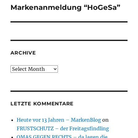
Markenanmeldung “HoGeSa”
Next
post:
ARCHIVE
Archive
LETZTE KOMMENTARE
Heute vor 13 Jahren – MarkenBlog
on
FRUSTSCHUTZ – der Freitagsfindling
OMAS GEGEN RECHTS – da lagen die