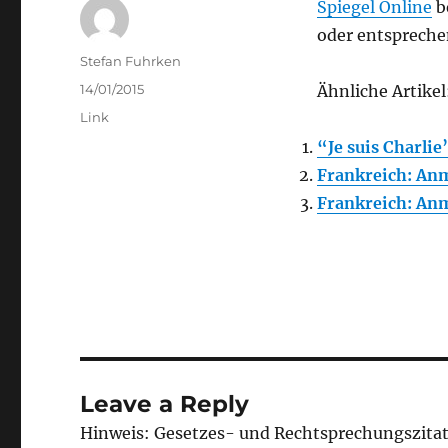
Spiegel Online
b
oder entsprech
Author
Stefan Fuhrken
Posted
14/01/2015
Ähnliche Artikel
on
Categories
Link
“Je suis Charli
Frankreich: Anm
Frankreich: Anm
Leave a Reply
Hinweis: Gesetzes- und Rechtsprechungszita