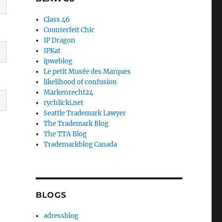
Class 46
Counterfeit Chic
IP Dragon
IPKat
ipweblog
Le petit Musée des Marques
likelihood of confusion
Markenrecht24
rychlicki.net
Seattle Trademark Lawyer
The Trademark Blog
The TTA Blog
Trademarkblog Canada
BLOGS
adressblog