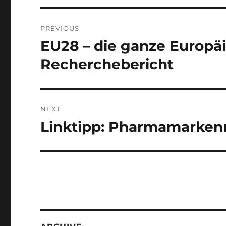
Post
PREVIOUS
navigation
EU28 – die ganze Europä
Previous
post:
Recherchebericht
NEXT
Linktipp: Pharmamarke
Next
post: