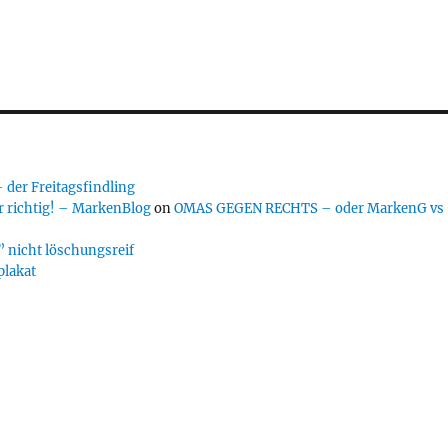
er Freitagsfindling
 richtig! – MarkenBlog
on
OMAS GEGEN RECHTS – oder MarkenG vs
 nicht löschungsreif
plakat