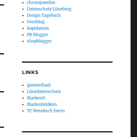
chromjuwelen
Datenschutz Lüneburg
Design Tagebuch
Fontblog
Kapidaenin
PR Blogger
shopblogger
LINKS
ipnewsflash
Lünedatenschutz
MarkenG
Markenlexikon
TC Wendisch Evern