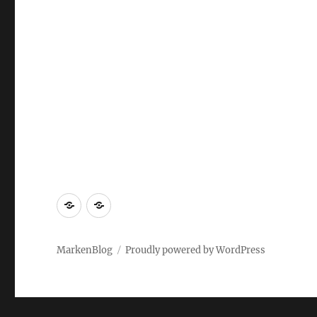
Markenrecherche
Gastbeiträge
MarkenBlog
Proudly powered by WordPress