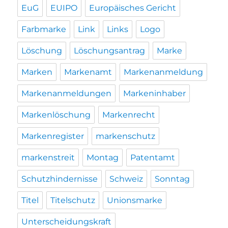
EuG
EUIPO
Europäisches Gericht
Farbmarke
Link
Links
Logo
Löschung
Löschungsantrag
Marke
Marken
Markenamt
Markenanmeldung
Markenanmeldungen
Markeninhaber
Markenlöschung
Markenrecht
Markenregister
markenschutz
markenstreit
Montag
Patentamt
Schutzhindernisse
Schweiz
Sonntag
Titel
Titelschutz
Unionsmarke
Unterscheidungskraft