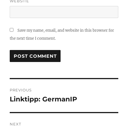
WEBSITE
Save my name, email, and website in this browser for
the next time I comment.
Post
PREVIOUS
navigation
Linktipp: GermanIP
Previous
post:
NEXT