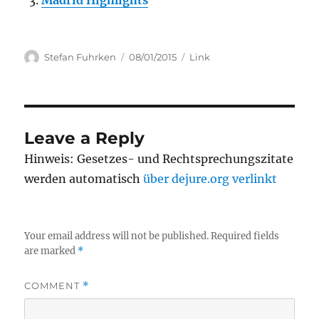
Madrid Highlights
Author
Posted
Categories
Stefan Fuhrken
08/01/2015
Link
on
Leave a Reply
Hinweis: Gesetzes- und Rechtsprechungszitate
werden automatisch
über dejure.org verlinkt
Your email address will not be published.
Required fields
are marked
*
COMMENT
*