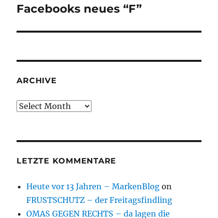
Facebooks neues “F”
Next
post:
ARCHIVE
Archive
LETZTE KOMMENTARE
Heute vor 13 Jahren – MarkenBlog
on
FRUSTSCHUTZ – der Freitagsfindling
OMAS GEGEN RECHTS – da lagen die