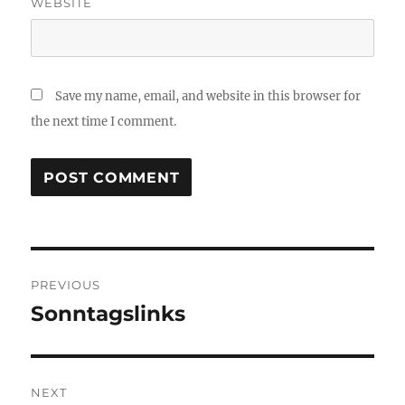
WEBSITE
Save my name, email, and website in this browser for
the next time I comment.
Post
PREVIOUS
navigation
Sonntagslinks
Previous
post:
NEXT