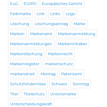
EuG
EUIPO
Europäisches Gericht
Farbmarke
Link
Links
Logo
Löschung
Löschungsantrag
Marke
Marken
Markenamt
Markenanmeldung
Markenanmeldungen
Markeninhaber
Markenlöschung
Markenrecht
Markenregister
markenschutz
markenstreit
Montag
Patentamt
Schutzhindernisse
Schweiz
Sonntag
Titel
Titelschutz
Unionsmarke
Unterscheidungskraft