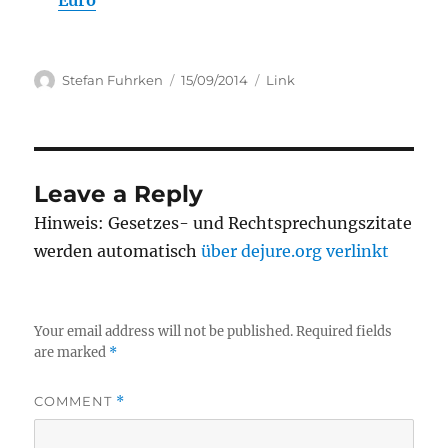
Euro
Author
Posted
Categories
Stefan Fuhrken
15/09/2014
Link
on
Leave a Reply
Hinweis: Gesetzes- und Rechtsprechungszitate
werden automatisch
über dejure.org verlinkt
Your email address will not be published.
Required fields
are marked
*
COMMENT
*