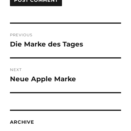
Post
PREVIOUS
navigation
Die Marke des Tages
Previous
post:
NEXT
Neue Apple Marke
Next
post:
ARCHIVE