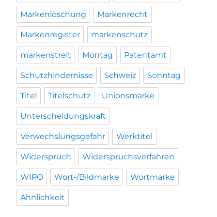
Markenlöschung
Markenrecht
Markenregister
markenschutz
markenstreit
Montag
Patentamt
Schutzhindernisse
Schweiz
Sonntag
Titel
Titelschutz
Unionsmarke
Unterscheidungskraft
Verwechslungsgefahr
Werktitel
Widerspruch
Widerspruchsverfahren
WIPO
Wort-/Bildmarke
Wortmarke
Ähnlichkeit