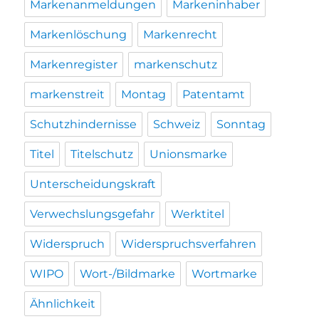
Markenanmeldungen
Markeninhaber
Markenlöschung
Markenrecht
Markenregister
markenschutz
markenstreit
Montag
Patentamt
Schutzhindernisse
Schweiz
Sonntag
Titel
Titelschutz
Unionsmarke
Unterscheidungskraft
Verwechslungsgefahr
Werktitel
Widerspruch
Widerspruchsverfahren
WIPO
Wort-/Bildmarke
Wortmarke
Ähnlichkeit