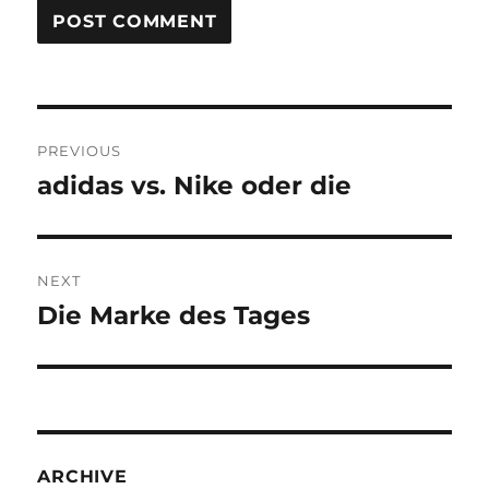
Post
PREVIOUS
navigation
adidas vs. Nike oder die
Previous
post:
NEXT
Die Marke des Tages
Next
post:
ARCHIVE