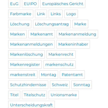
EuG
EUIPO
Europäisches Gericht
Farbmarke
Link
Links
Logo
Löschung
Löschungsantrag
Marke
Marken
Markenamt
Markenanmeldung
Markenanmeldungen
Markeninhaber
Markenlöschung
Markenrecht
Markenregister
markenschutz
markenstreit
Montag
Patentamt
Schutzhindernisse
Schweiz
Sonntag
Titel
Titelschutz
Unionsmarke
Unterscheidungskraft