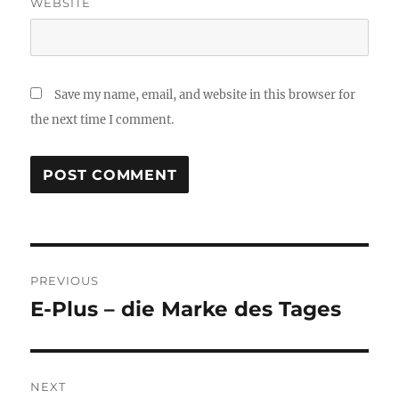
WEBSITE
Save my name, email, and website in this browser for
the next time I comment.
Post
PREVIOUS
navigation
E-Plus – die Marke des Tages
Previous
post:
NEXT