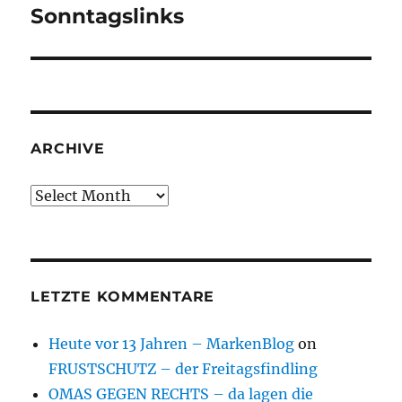
Sonntagslinks
Next
post:
ARCHIVE
Archive
LETZTE KOMMENTARE
Heute vor 13 Jahren – MarkenBlog
on
FRUSTSCHUTZ – der Freitagsfindling
OMAS GEGEN RECHTS – da lagen die