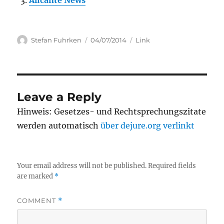
Alicante News
Author
Posted
Categories
Stefan Fuhrken
04/07/2014
Link
on
Leave a Reply
Hinweis: Gesetzes- und Rechtsprechungszitate
werden automatisch
über dejure.org verlinkt
Your email address will not be published.
Required fields
are marked
*
COMMENT
*