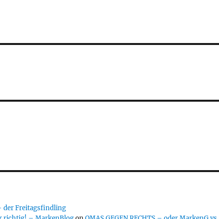
er Freitagsfindling
 richtig! – MarkenBlog
on
OMAS GEGEN RECHTS – oder MarkenG vs