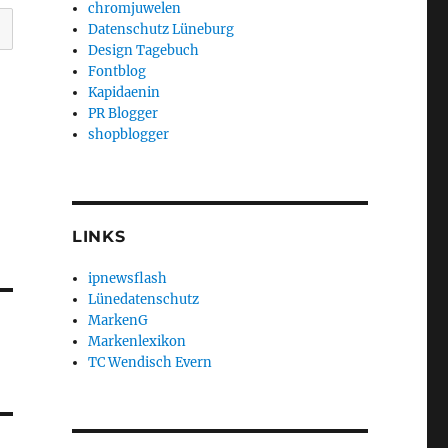
chromjuwelen
Datenschutz Lüneburg
Design Tagebuch
Fontblog
Kapidaenin
PR Blogger
shopblogger
LINKS
ipnewsflash
Lünedatenschutz
MarkenG
Markenlexikon
TC Wendisch Evern