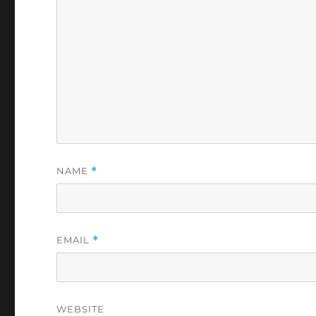
NAME
*
EMAIL
*
WEBSITE