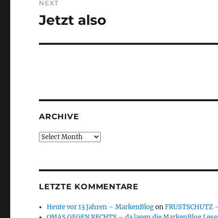
NEXT
Jetzt also
Next
post:
ARCHIVE
Archive
LETZTE KOMMENTARE
Heute vor 13 Jahren – MarkenBlog
on
FRUSTSCHUTZ – d
OMAS GEGEN RECHTS – da lagen die MarkenBlog Leser