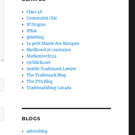
Class 46
Counterfeit Chic
IP Dragon
IPKat
ipweblog
Le petit Musée des Marques
likelihood of confusion
Markenrecht24
rychlicki.net
Seattle Trademark Lawyer
The Trademark Blog
The TTA Blog
Trademarkblog Canada
BLOGS
adressblog