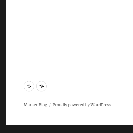
Markenrecherche
Gastbeiträge
MarkenBlog
Proudly powered by WordPress