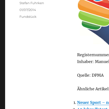
Author
Stefan Fuhrken
Posted
01/07/2014
on
Categories
Fundstück
Registernummer
Inhaber: Manue
Quelle: DPMA
Ähnliche Artikel
Neuer Sport – 