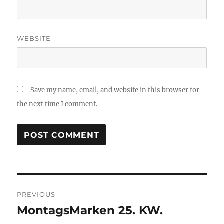
WEBSITE
Save my name, email, and website in this browser for
the next time I comment.
Post
PREVIOUS
navigation
MontagsMarken 25. KW.
Previous
post: