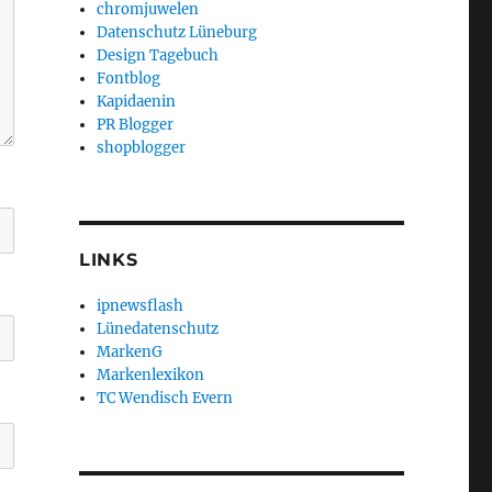
chromjuwelen
Datenschutz Lüneburg
Design Tagebuch
Fontblog
Kapidaenin
PR Blogger
shopblogger
LINKS
ipnewsflash
Lünedatenschutz
MarkenG
Markenlexikon
TC Wendisch Evern