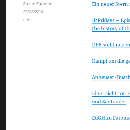
Author
Stefan Fuhrken
Ein neuer Stern 
Posted
29/06/2014
on
Categories
Link
IP Fridays – Epi
the history of th
DFB stellt neuen
Kampf um die g
Anheuser-Busch 
Einer sieht rot:
und Santander
EuGH zu Farbma