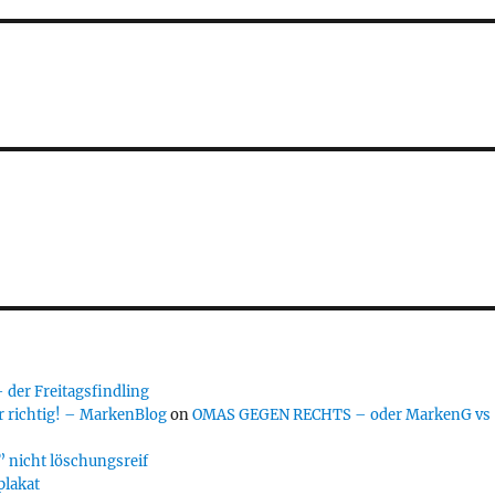
er Freitagsfindling
 richtig! – MarkenBlog
on
OMAS GEGEN RECHTS – oder MarkenG vs
 nicht löschungsreif
plakat