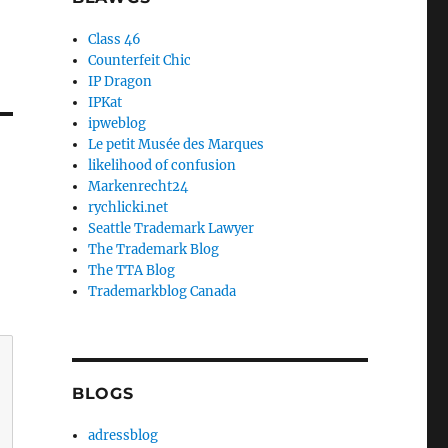
Class 46
Counterfeit Chic
IP Dragon
IPKat
ipweblog
Le petit Musée des Marques
likelihood of confusion
Markenrecht24
rychlicki.net
Seattle Trademark Lawyer
The Trademark Blog
The TTA Blog
Trademarkblog Canada
BLOGS
adressblog