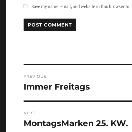
Save my name, email, and website in this browser for
Post
PREVIOUS
navigation
Immer Freitags
Previous
post:
NEXT
MontagsMarken 25. KW.
Next
post: