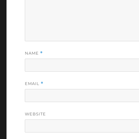
NAME
*
EMAIL
*
WEBSITE