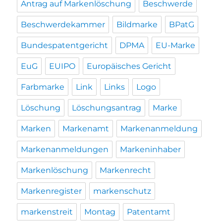
Antrag auf Markenlöschung
Beschwerde
Beschwerdekammer
Bildmarke
BPatG
Bundespatentgericht
DPMA
EU-Marke
EuG
EUIPO
Europäisches Gericht
Farbmarke
Link
Links
Logo
Löschung
Löschungsantrag
Marke
Marken
Markenamt
Markenanmeldung
Markenanmeldungen
Markeninhaber
Markenlöschung
Markenrecht
Markenregister
markenschutz
markenstreit
Montag
Patentamt