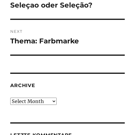
navigation
Seleçao oder Seleção?
Previous
post:
NEXT
Thema: Farbmarke
Next
post:
ARCHIVE
Archive