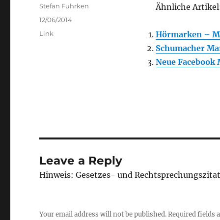
Author
Stefan Fuhrken
Ähnliche Artikel
Posted
12/06/2014
on
Categories
Link
Hörmarken – M
Schumacher Ma
Neue Facebook
Leave a Reply
Hinweis: Gesetzes- und Rechtsprechungszita
Your email address will not be published.
Required fields