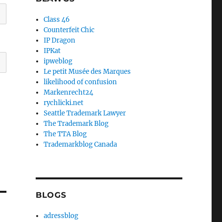
Class 46
Counterfeit Chic
IP Dragon
IPKat
ipweblog
Le petit Musée des Marques
likelihood of confusion
Markenrecht24
rychlicki.net
Seattle Trademark Lawyer
The Trademark Blog
The TTA Blog
Trademarkblog Canada
BLOGS
adressblog