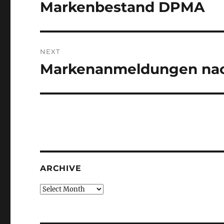
navigation
Markenbestand DPMA
Previous
post:
NEXT
Markenanmeldungen nac
Next
post:
ARCHIVE
Archive