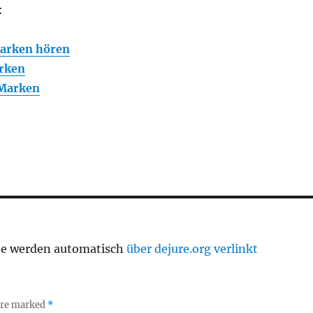
:
arken hören
rken
 Marken
te werden automatisch
über dejure.org verlinkt
 are marked
*