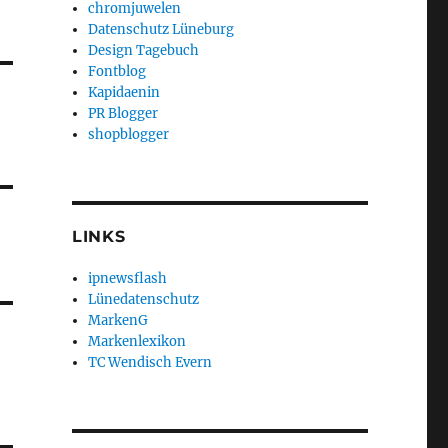
chromjuwelen
Datenschutz Lüneburg
Design Tagebuch
Fontblog
Kapidaenin
PR Blogger
shopblogger
LINKS
ipnewsflash
Lünedatenschutz
MarkenG
Markenlexikon
TC Wendisch Evern