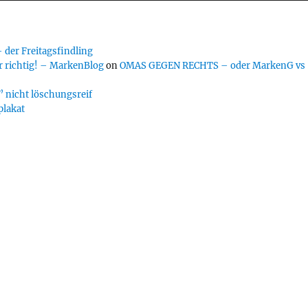
er Freitagsfindling
 richtig! – MarkenBlog
on
OMAS GEGEN RECHTS – oder MarkenG vs
 nicht löschungsreif
plakat