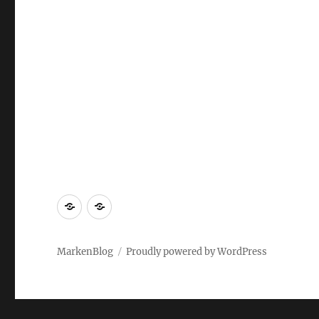
Markenrecherche
Gastbeiträge
MarkenBlog
Proudly powered by WordPress