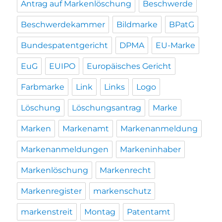
Antrag auf Markenlöschung
Beschwerde
Beschwerdekammer
Bildmarke
BPatG
Bundespatentgericht
DPMA
EU-Marke
EuG
EUIPO
Europäisches Gericht
Farbmarke
Link
Links
Logo
Löschung
Löschungsantrag
Marke
Marken
Markenamt
Markenanmeldung
Markenanmeldungen
Markeninhaber
Markenlöschung
Markenrecht
Markenregister
markenschutz
markenstreit
Montag
Patentamt