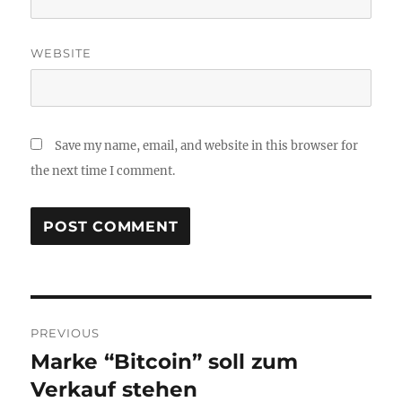
WEBSITE
Save my name, email, and website in this browser for
the next time I comment.
Post
PREVIOUS
navigation
Marke “Bitcoin” soll zum
Previous
post:
Verkauf stehen