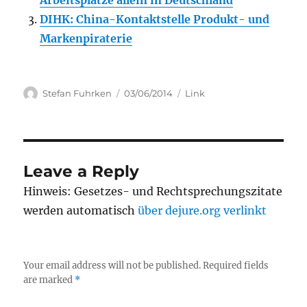
Arbeitsplätze allein in Deutschland
DIHK: China-Kontaktstelle Produkt- und
Markenpiraterie
Author
Posted
Categories
Stefan Fuhrken
03/06/2014
Link
on
Leave a Reply
Hinweis: Gesetzes- und Rechtsprechungszitate
werden automatisch
über dejure.org verlinkt
Your email address will not be published.
Required fields
are marked
*