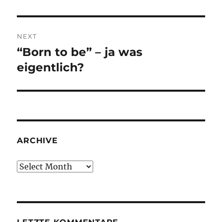
NEXT
“Born to be” – ja was
Next
post:
eigentlich?
ARCHIVE
Archive