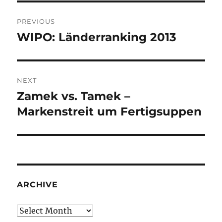
Post
PREVIOUS
navigation
WIPO: Länderranking 2013
Previous
post:
NEXT
Zamek vs. Tamek –
Next
post:
Markenstreit um Fertigsuppen
ARCHIVE
Archive