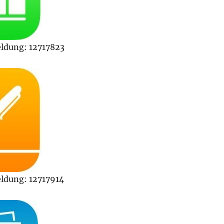
dung: 12717823
dung: 12717914