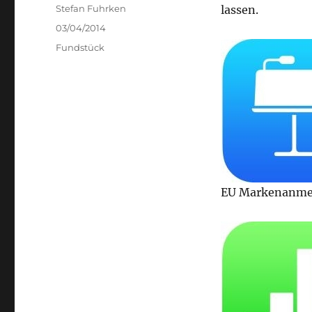
Author
Stefan Fuhrken
lassen.
Posted
03/04/2014
on
Categories
Fundstück
EU Markenanmel