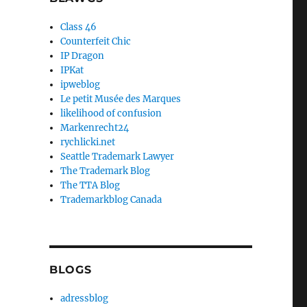
Class 46
Counterfeit Chic
IP Dragon
IPKat
ipweblog
Le petit Musée des Marques
likelihood of confusion
Markenrecht24
rychlicki.net
Seattle Trademark Lawyer
The Trademark Blog
The TTA Blog
Trademarkblog Canada
BLOGS
adressblog