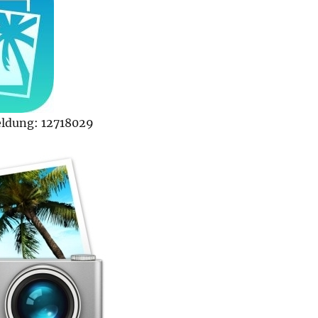
ldung: 12718029