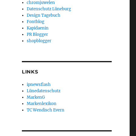
chromjuwelen
Datenschutz Lüneburg
Design Tagebuch
Fontblog
Kapidaenin
PR Blogger
shopblogger
LINKS
ipnewsflash
Lünedatenschutz
MarkenG
Markenlexikon
TC Wendisch Evern