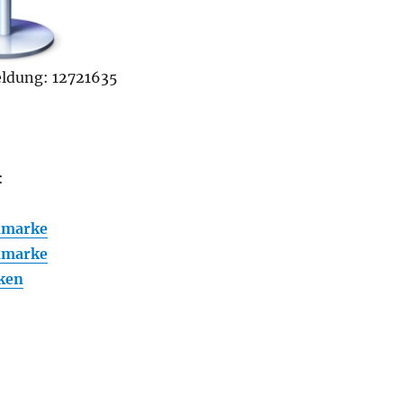
dung: 12721635
:
ldmarke
ldmarke
ken