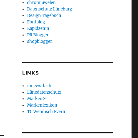
chromjuwelen
Datenschutz Lüneburg
Design Tagebuch
Fontblog
Kapidaenin
PR Blogger
shopblogger
LINKS
ipnewsflash
Lünedatenschutz
MarkenG
Markenlexikon
TC Wendisch Evern