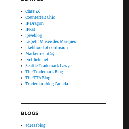
Class 46
Counterfeit Chic
IP Dragon
IPKat
ipweblog
Le petit Musée des Marques
likelihood of confusion
Markenrecht24
rychlicki.net
Seattle Trademark Lawyer
The Trademark Blog
The TTA Blog
Trademarkblog Canada
BLOGS
adressblog