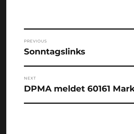
Post
PREVIOUS
navigation
Sonntagslinks
Previous
post:
NEXT
DPMA meldet 60161 Mark
Next
post: