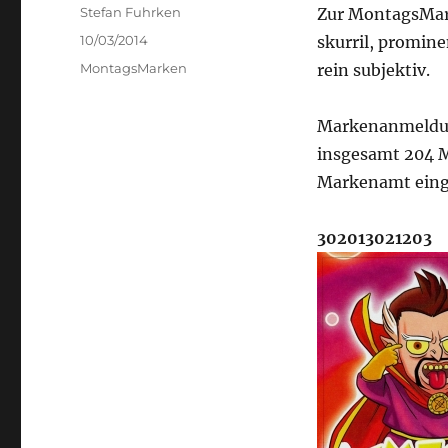
Author
Stefan Fuhrken
Zur MontagsMark
Posted
10/03/2014
skurril, promine
on
Categories
MontagsMarken
rein subjektiv.
Markenanmeldu
insgesamt 204 
Markenamt eing
302013021203