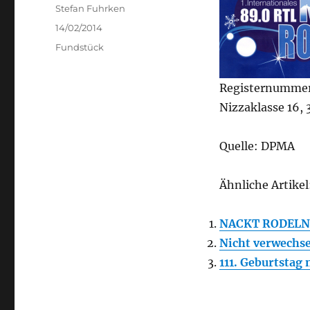
Author
Stefan Fuhrken
Posted
14/02/2014
on
Categories
Fundstück
Registernumme
Nizzaklasse 16, 
Quelle: DPMA
Ähnliche Artikel
NACKT RODELN
Nicht verwechse
111. Geburtstag 