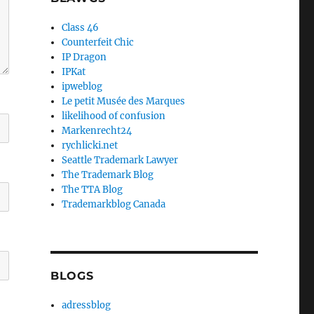
Class 46
Counterfeit Chic
IP Dragon
IPKat
ipweblog
Le petit Musée des Marques
likelihood of confusion
Markenrecht24
rychlicki.net
Seattle Trademark Lawyer
The Trademark Blog
The TTA Blog
Trademarkblog Canada
BLOGS
adressblog