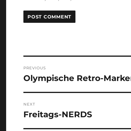
Post
PREVIOUS
navigation
Olympische Retro-Marke
Previous
post:
NEXT
Freitags-NERDS
Next
post: