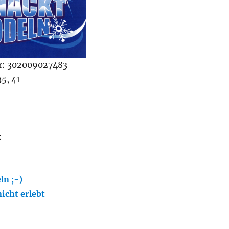
r: 302009027483
35, 41
:
ln ;-)
nicht erlebt