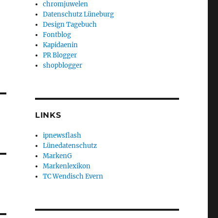
chromjuwelen
Datenschutz Lüneburg
Design Tagebuch
Fontblog
Kapidaenin
PR Blogger
shopblogger
LINKS
ipnewsflash
Lünedatenschutz
MarkenG
Markenlexikon
TC Wendisch Evern