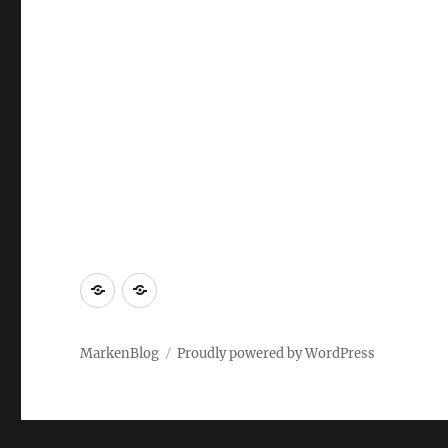
Markenrecherche
Gastbeiträge
MarkenBlog
Proudly powered by WordPress