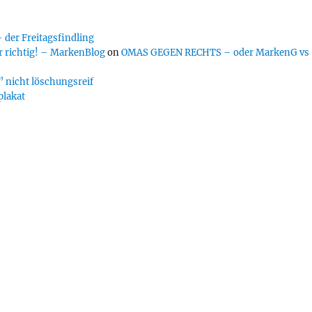
er Freitagsfindling
 richtig! – MarkenBlog
on
OMAS GEGEN RECHTS – oder MarkenG vs
 nicht löschungsreif
plakat