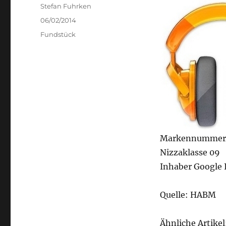
Author
Stefan Fuhrken
Posted
06/02/2014
on
Categories
Fundstück
Markennummer
Nizzaklasse 09
Inhaber Google I
Quelle: HABM
Ähnliche Artikel