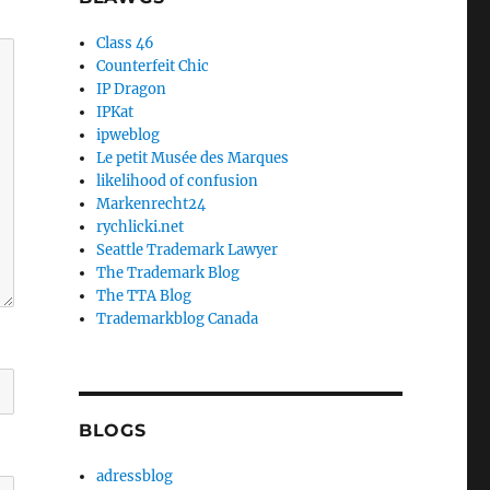
Class 46
Counterfeit Chic
IP Dragon
IPKat
ipweblog
Le petit Musée des Marques
likelihood of confusion
Markenrecht24
rychlicki.net
Seattle Trademark Lawyer
The Trademark Blog
The TTA Blog
Trademarkblog Canada
BLOGS
adressblog