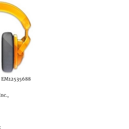
 EM12535688
nc.,
: