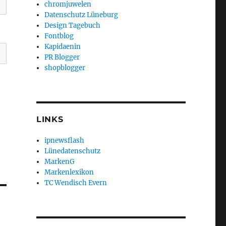
chromjuwelen
Datenschutz Lüneburg
Design Tagebuch
Fontblog
Kapidaenin
PR Blogger
shopblogger
LINKS
ipnewsflash
Lünedatenschutz
MarkenG
Markenlexikon
TC Wendisch Evern