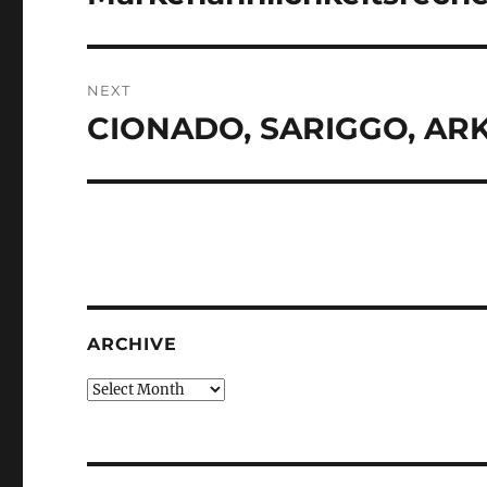
post:
NEXT
CIONADO, SARIGGO, AR
Next
post:
ARCHIVE
Archive