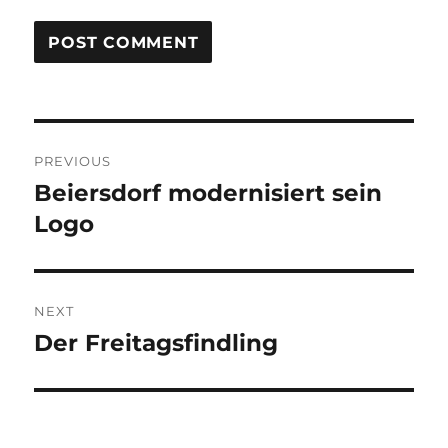
Post
PREVIOUS
navigation
Beiersdorf modernisiert sein
Previous
post:
Logo
NEXT
Der Freitagsfindling
Next
post: