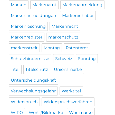
Marken
Markenamt
Markenanmeldung
Markenanmeldungen
Markeninhaber
Markenlöschung
Markenrecht
Markenregister
markenschutz
markenstreit
Montag
Patentamt
Schutzhindernisse
Schweiz
Sonntag
Titel
Titelschutz
Unionsmarke
Unterscheidungskraft
Verwechslungsgefahr
Werktitel
Widerspruch
Widerspruchsverfahren
WIPO
Wort-/Bildmarke
Wortmarke