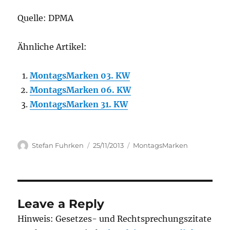
Quelle: DPMA
Ähnliche Artikel:
MontagsMarken 03. KW
MontagsMarken 06. KW
MontagsMarken 31. KW
Author
Posted
Categories
Stefan Fuhrken
25/11/2013
MontagsMarken
on
Leave a Reply
Hinweis: Gesetzes- und Rechtsprechungszitate