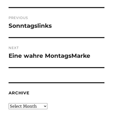
Post
PREVIOUS
navigation
Sonntagslinks
Previous
post:
NEXT
Eine wahre MontagsMarke
Next
post:
ARCHIVE
Archive