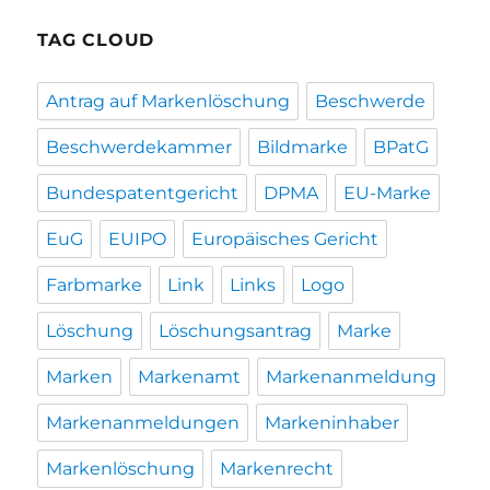
TAG CLOUD
Antrag auf Markenlöschung
Beschwerde
Beschwerdekammer
Bildmarke
BPatG
Bundespatentgericht
DPMA
EU-Marke
EuG
EUIPO
Europäisches Gericht
Farbmarke
Link
Links
Logo
Löschung
Löschungsantrag
Marke
Marken
Markenamt
Markenanmeldung
Markenanmeldungen
Markeninhaber
Markenlöschung
Markenrecht