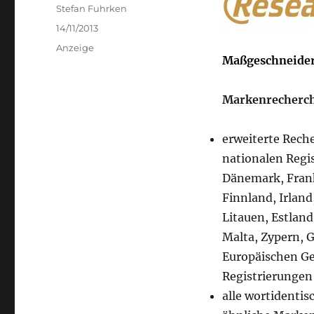
Author
Stefan Fuhrken
Posted
14/11/2013
on
Categories
Anzeige
Maßgeschneider
Markenrecherche
erweiterte Rech
nationalen Regis
Dänemark, Frank
Finnland, Irland
Litauen, Estland
Malta, Zypern, 
Europäischen G
Registrierungen
alle wortidenti