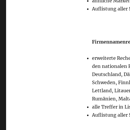
ähnliche Marken
Auflistung aller
Firmennamenrec
erweiterte Rech
den nationalen R
Deutschland, Dä
Schweden, Finnla
Lettland, Litaue
Rumänien, Malta
alle Treffer in 
Auflistung aller