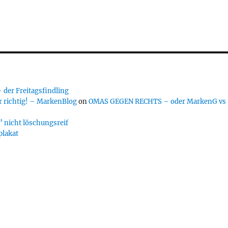
er Freitagsfindling
 richtig! – MarkenBlog
on
OMAS GEGEN RECHTS – oder MarkenG vs
 nicht löschungsreif
plakat