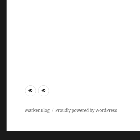
Markenrecherche
Gastbeiträge
MarkenBlog
Proudly powered by WordPress