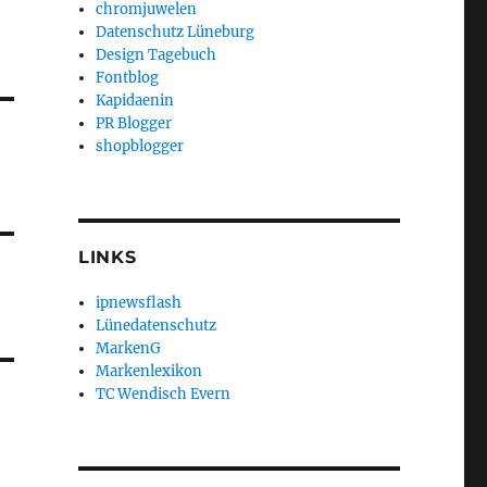
chromjuwelen
Datenschutz Lüneburg
Design Tagebuch
Fontblog
Kapidaenin
PR Blogger
shopblogger
LINKS
ipnewsflash
Lünedatenschutz
MarkenG
Markenlexikon
TC Wendisch Evern