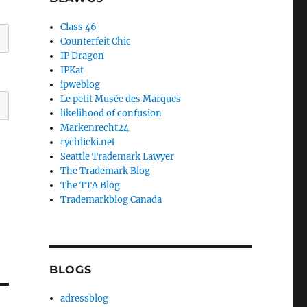
Class 46
Counterfeit Chic
IP Dragon
IPKat
ipweblog
Le petit Musée des Marques
likelihood of confusion
Markenrecht24
rychlicki.net
Seattle Trademark Lawyer
The Trademark Blog
The TTA Blog
Trademarkblog Canada
BLOGS
adressblog