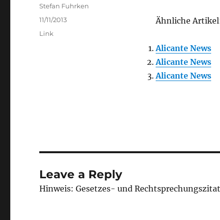
Author
Stefan Fuhrken
Posted
11/11/2013
Ähnliche Artikel
on
Categories
Link
Alicante News
Alicante News
Alicante News
Leave a Reply
Hinweis: Gesetzes- und Rechtsprechungszita