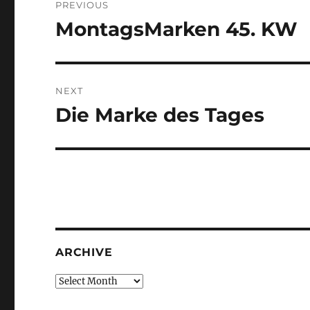
PREVIOUS
navigation
MontagsMarken 45. KW
Previous
post:
NEXT
Die Marke des Tages
Next
post:
ARCHIVE
Archive