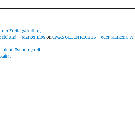
er Freitagsfindling
 richtig! – MarkenBlog
on
OMAS GEGEN RECHTS – oder MarkenG vs
 nicht löschungsreif
plakat