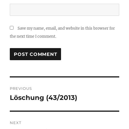
Save my name, email, and website in this browser for
the next time I comment.
Post
PREVIOUS
navigation
Löschung (43/2013)
Previous
post:
NEXT