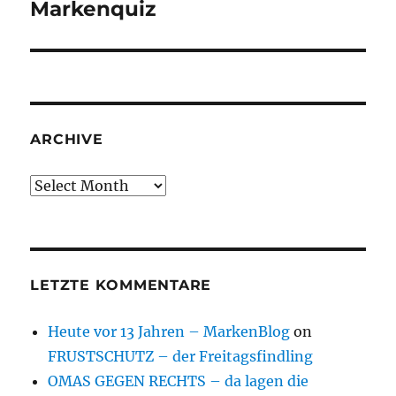
Markenquiz
Next
post:
ARCHIVE
Archive
LETZTE KOMMENTARE
Heute vor 13 Jahren – MarkenBlog
on
FRUSTSCHUTZ – der Freitagsfindling
OMAS GEGEN RECHTS – da lagen die