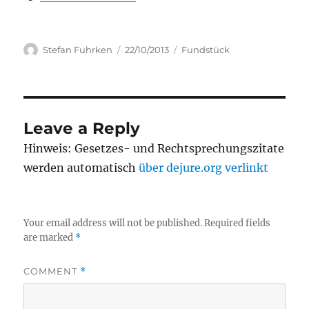
Author
Posted
Categories
Stefan Fuhrken
22/10/2013
Fundstück
on
Leave a Reply
Hinweis: Gesetzes- und Rechtsprechungszitate
werden automatisch
über dejure.org verlinkt
Your email address will not be published.
Required fields
are marked
*
COMMENT
*