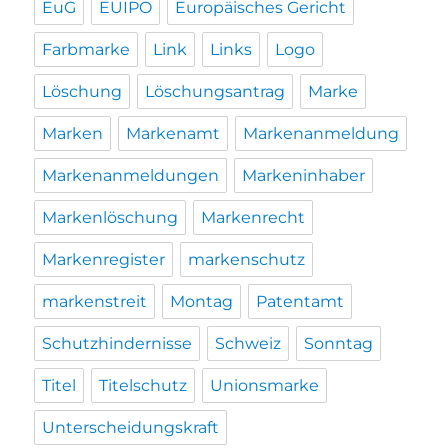
EuG
EUIPO
Europäisches Gericht
Farbmarke
Link
Links
Logo
Löschung
Löschungsantrag
Marke
Marken
Markenamt
Markenanmeldung
Markenanmeldungen
Markeninhaber
Markenlöschung
Markenrecht
Markenregister
markenschutz
markenstreit
Montag
Patentamt
Schutzhindernisse
Schweiz
Sonntag
Titel
Titelschutz
Unionsmarke
Unterscheidungskraft