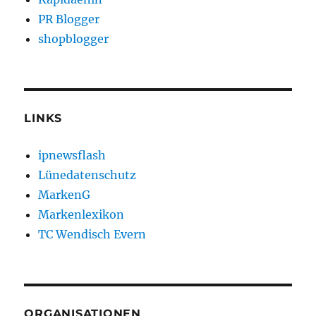
PR Blogger
shopblogger
LINKS
ipnewsflash
Lünedatenschutz
MarkenG
Markenlexikon
TC Wendisch Evern
ORGANISATIONEN